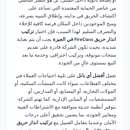
أو إضافة ثانوية داخل المبنى، بل هو عنصر أساسي
من عناصر الحماية المعتمدة التي تساعد على
اكتشاف الحريق في بدايته، وإطلاق التنبيه بسرعة،
ومنح الموجودين داخل المكان فرصة كافية للإخلاء
والتصرف السليم. لهذا السبب، فإن اختيار
تركيب
انذار حريق FireClass في الجيزة
يجب أن يتم بعناية
شديدة، بحيث تكون الشركة قادرة على تقديم
منتجات موثوقة، وتركيب احترافي، وخدمة ما بعد
البيع بمستوى عالٍ من الجودة.
تعمل
أفضل أي بانل
على تلبية احتياجات العملاء في
مختلف القطاعات، سواء كانت المنشآت السكنية، أو
المولات التجارية، أو المصانع، أو المدارس، أو
المستشفيات، أو المباني الإدارية. كما تهتم الشركة
بتوفير أنظمة حديثة متوافقة مع الاشتراطات الفنية
ومعايير الجودة، بما يضمن تحقيق أعلى درجات
الأمان. وعندما يتعامل العميل مع
تركيب انذار حريق