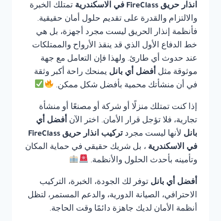
انذار حريق FireClass في الاسكندرية
تمتلك الخبرة
والالتزام والقدرة على تقديم حلول أمان حقيقية.
فأنظمة إنذار الحريق ليست مجرد أجهزة، بل هي
خط الدفاع الأول الذي قد ينقذ الأرواح والممتلكات
عند حدوث أي طارئ. ولهذا فإن التعامل مع جهة
موثوقة مثل
أفضل أي بانل
يمنحك راحة أكبر وثقة
في أن منشأتك محمية بأفضل شكل ممكن.
إذا كنت تمتلك منزلًا أو شركة أو مصنعًا أو منشأة
تجارية، فلا تؤجل قرار الأمان. اختر الآن
أفضل أي
بانل
لأنها ليست مجرد
تركيب انذار حريق FireClass
في الاسكندرية
، بل شريك حقيقي في حماية المكان
وتأمينه بأحدث الحلول والأنظمة.
أفضل أي بانل
توفر لك الجودة، الخبرة، التركيب
الاحترافي، الصيانة الدورية، والدعم المستمر، لتظل
أنظمة الأمان لديك جاهزة دائمًا وقت الحاجة.