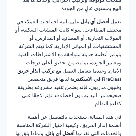
منتجات موثوقة، وتركيب احترافي، وخدمة ما بعد
البيع بمستوى عالٍ من الجودة.
تعمل
أفضل أي بانل
على تلبية احتياجات العملاء في
مختلف القطاعات، سواء كانت المنشآت السكنية، أو
المولات التجارية، أو المصانع، أو المدارس، أو
المستشفيات، أو المباني الإدارية. كما تهتم الشركة
بتوفير أنظمة حديثة متوافقة مع الاشتراطات الفنية
ومعايير الجودة، بما يضمن تحقيق أعلى درجات
الأمان. وعندما يتعامل العميل مع
تركيب انذار حريق
FireClass في الاسكندرية
لديها فريق متخصص
وفنيون مدربون، فإنه يضمن تنفيذ مشروعه بطريقة
صحيحة من البداية دون أخطاء قد تؤثر لاحقًا على
كفاءة النظام.
في هذه المقالة، سنتحدث بالتفصيل عن أهمية
أنظمة إنذار الحريق، وكيفية اختيار الشركة المناسبة،
والخدمات التي تقدمها
أفضل أي بانل
، ولماذا يثق بها