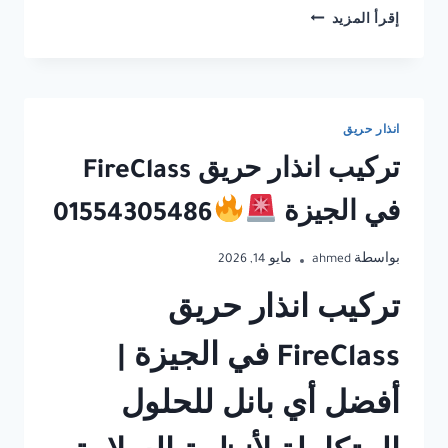
تركيب
إقرأ المزيد
انذار
حريق
FIRECLASS
في
الاسكندرية
انذار حريق
تركيب انذار حريق FireClass
01554305486
في الجيزة
01554305486
بواسطة
ahmed
مايو 14, 2026
تركيب انذار حريق
FireClass في الجيزة |
أفضل أي بانل للحلول