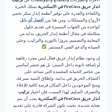
الأفراد والشركات والمصانع والمؤسسات عن
تركيب
انذار حريق FireClass في الاسكندرية
تمتلك الخبرة
والكفاءة والقدرة على توفير أنظمة إنذار مبكر تحمي
الأرواح والممتلكات. ومن هنا تبرز
أفضل أي بانل
كواحدة من الجهات المتميزة في تقديم حلول
متكاملة في مجال أنظمة إنذار الحريق، بداية من
المعاينة والتصميم، مرورًا بالتوريد والتركيب، وحتى
الصيانة والدعم الفني المستمر.
إن وجود نظام إنذار حريق فعال ليس مجرد رفاهية
أو إضافة ثانوية داخل المبنى، بل هو عنصر أساسي
من عناصر الحماية المعتمدة التي تساعد على
اكتشاف الحريق في بدايته، وإطلاق التنبيه بسرعة،
ومنح الموجودين داخل المكان فرصة كافية للإخلاء
والتصرف السليم. لهذا السبب، فإن اختيار
تركيب
انذار حريق FireClass في الاسكندرية
يجب أن يتم
بعناية شديدة، بحيث تكون الشركة قادرة على تقديم