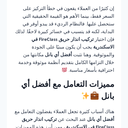
إن كثيرًا من العملاء يقعون في خطأ التركيز على
السعر فقط، بينما الأهم هو القيمة الحقيقية التي
ستحصل عليها. فالنظام الرديء قد يبدو أوفر في
البداية، لكنه قد يتسبب في خسائر كبيرة لاحقًا. لذلك
فإن اختيار
تركيب انذار حريق FireClass في
الاسكندرية
يجب أن يكون مبنيًا على الجودة
والموثوقية. وهنا تثبت
أفضل أي بانل
مكانتها من
خلال التزامها الكامل بتقديم أنظمة موثوقة وخدمة
احترافية بأسعار مناسبة.
مميزات التعامل مع أفضل أي
بانل
هناك أسباب كثيرة تجعل العملاء يفضلون التعامل مع
أفضل أي بانل
عند البحث عن
تركيب انذار حريق
FireClass في الاسكندرية
، ومن أبرز هذه المميزات: