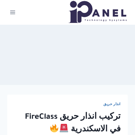
لتجاوز
لى
لمحتوى
انذار حريق
تركيب انذار حريق FireClass
في الاسكندرية