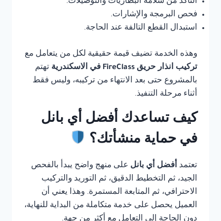
التأكد من سلامة البطاريات والتوصيلات.
فحص البرمجة والإشارات.
استبدال القطع التالفة عند الحاجة.
وهذه الخدمة تضيف قيمة حقيقية لكل من يتعامل مع
تركيب انذار حريق FireClass في الاسكندرية
تهتم
بالمشروع حتى بعد الانتهاء من تركيبه، وليس فقط
أثناء مرحلة التنفيذ.
كيف تساعدك أفضل أي بانل
في حماية منشأتك؟
تعتمد
أفضل أي بانل
على منهج واضح يبدأ بالفحص
الجيد، ثم التخطيط الدقيق، ثم التوريد والتركيب
الاحترافي، ثم المتابعة المستمرة. وهذا يعني أن
العميل يحصل على خدمة متكاملة من البداية للنهاية،
دون الحاجة إلى التعامل مع أكثر من جهة.