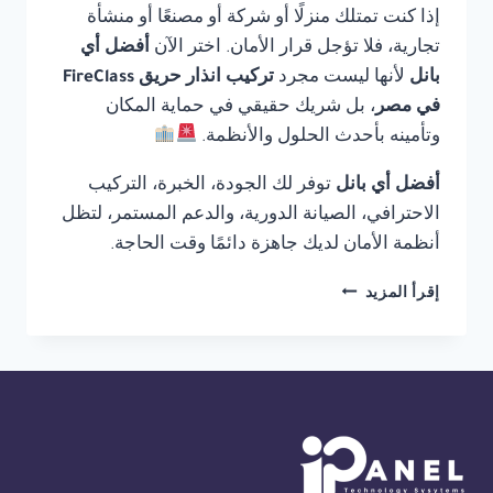
إذا كنت تمتلك منزلًا أو شركة أو مصنعًا أو منشأة
تجارية، فلا تؤجل قرار الأمان. اختر الآن
أفضل أي
بانل
لأنها ليست مجرد
تركيب انذار حريق FireClass
في مصر
، بل شريك حقيقي في حماية المكان
وتأمينه بأحدث الحلول والأنظمة.
أفضل أي بانل
توفر لك الجودة، الخبرة، التركيب
الاحترافي، الصيانة الدورية، والدعم المستمر، لتظل
أنظمة الأمان لديك جاهزة دائمًا وقت الحاجة.
تركيب
إقرأ المزيد
انذار
حريق
FIRECLASS
في
مصر
01554305486