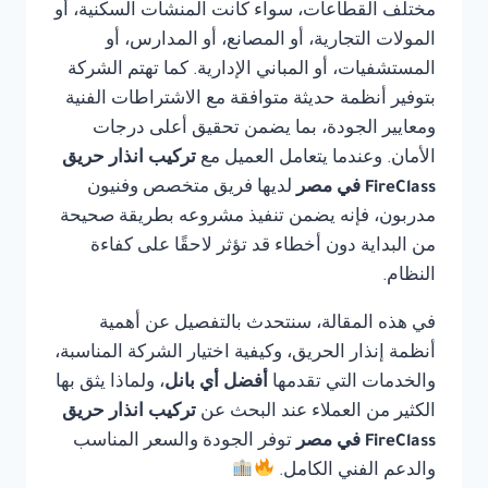
مختلف القطاعات، سواء كانت المنشآت السكنية، أو
المولات التجارية، أو المصانع، أو المدارس، أو
المستشفيات، أو المباني الإدارية. كما تهتم الشركة
بتوفير أنظمة حديثة متوافقة مع الاشتراطات الفنية
ومعايير الجودة، بما يضمن تحقيق أعلى درجات
الأمان. وعندما يتعامل العميل مع
تركيب انذار حريق
FireClass في مصر
لديها فريق متخصص وفنيون
مدربون، فإنه يضمن تنفيذ مشروعه بطريقة صحيحة
من البداية دون أخطاء قد تؤثر لاحقًا على كفاءة
النظام.
في هذه المقالة، سنتحدث بالتفصيل عن أهمية
أنظمة إنذار الحريق، وكيفية اختيار الشركة المناسبة،
والخدمات التي تقدمها
أفضل أي بانل
، ولماذا يثق بها
الكثير من العملاء عند البحث عن
تركيب انذار حريق
FireClass في مصر
توفر الجودة والسعر المناسب
والدعم الفني الكامل.