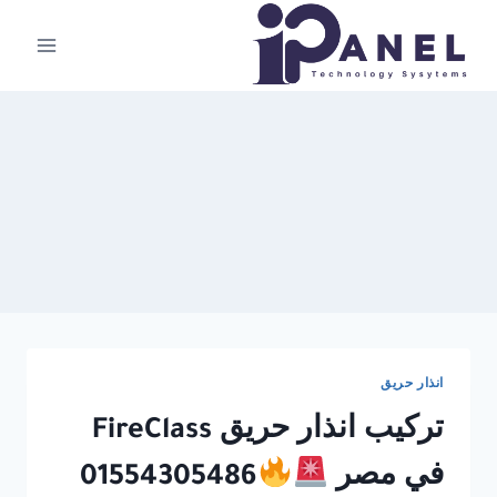
لتجاوز
لى
لمحتوى
انذار حريق
تركيب انذار حريق FireClass
في مصر
01554305486