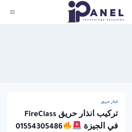
لتجاوز
لى
لمحتوى
انذار حريق
تركيب انذار حريق FireClass
في الجيزة
01554305486