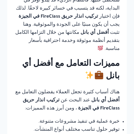
ستحصل عليها. فالنظام الرديء قد يبدو أوفر في
البداية، لكنه قد يتسبب في خسائر كبيرة لاحقًا. لذلك
فإن اختيار
تركيب انذار حريق FireClass في الجيزة
يجب أن يكون مبنيًا على الجودة والموثوقية. وهنا
تثبت
أفضل أي بانل
مكانتها من خلال التزامها الكامل
بتقديم أنظمة موثوقة وخدمة احترافية بأسعار
مناسبة.
مميزات التعامل مع أفضل أي
بانل
هناك أسباب كثيرة تجعل العملاء يفضلون التعامل مع
أفضل أي بانل
عند البحث عن
تركيب انذار حريق
FireClass في الجيزة
، ومن أبرز هذه المميزات:
خبرة عملية في تنفيذ مشروعات متنوعة.
توفير حلول تناسب مختلف أنواع المنشآت.