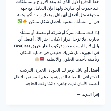
خط الدفاع الأول الذي قد ينقذ الأرواح والممتلكات
عند حدوث أي طارئ. ولهذا فإن التعامل مع جهة
موثوقة مثل
أفضل أي بانل
يمنحك راحة أكبر وثقة
في أن منشأتك محمية بأفضل شكل ممكن.
إذا كنت تمتلك منزلًا أو شركة أو مصنعًا أو منشأة
تجارية، فلا تؤجل قرار الأمان. اختر الآن
أفضل أي
بانل
لأنها ليست مجرد
تركيب انذار حريق FireClass
في الجيزة
، بل شريك حقيقي في حماية المكان
وتأمينه بأحدث الحلول والأنظمة.
أفضل أي بانل
توفر لك الجودة، الخبرة، التركيب
الاحترافي، الصيانة الدورية، والدعم المستمر، لتظل
أنظمة الأمان لديك جاهزة دائمًا وقت الحاجة.
تركيب
إقرأ المزيد
انذار
حريق
FIRECLASS