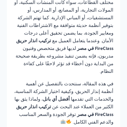
مختلف القطاعات، سواء كانت المنشآت السكنية، أو
المولات التجارية، أو المصانع، أو المدارس، أو
المستشفيات، أو المباني الإدارية. كما تهتم الشركة
بتوفير أنظمة حديثة متوافقة مع الاشتراطات الفنية
ومعايير الجودة، بما يضمن تحقيق أعلى درجات
الأمان. وعندما يتعامل العميل مع
تركيب انذار حريق
FireClass في مصر
لديها فريق متخصص وفنيون
مدربون، فإنه يضمن تنفيذ مشروعه بطريقة صحيحة
من البداية دون أخطاء قد تؤثر لاحقًا على كفاءة
النظام.
في هذه المقالة، سنتحدث بالتفصيل عن أهمية
أنظمة إنذار الحريق، وكيفية اختيار الشركة المناسبة،
والخدمات التي تقدمها
أفضل أي بانل
، ولماذا يثق بها
الكثير من العملاء عند البحث عن
تركيب انذار حريق
FireClass في مصر
توفر الجودة والسعر المناسب
والدعم الفني الكامل.