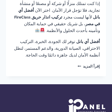
إذا كنت تمتلك منزلًا أو شركة أو مصنعًا أو منشأة
تجارية، فلا تؤجل قرار الأمان. اختر الآن
أفضل أي
بانل
لأنها ليست مجرد
تركيب انذار حريق FireClass
في مصر
، بل شريك حقيقي في حماية المكان
وتأمينه بأحدث الحلول والأنظمة.
أفضل أي بانل
توفر لك الجودة، الخبرة، التركيب
الاحترافي، الصيانة الدورية، والدعم المستمر، لتظل
أنظمة الأمان لديك جاهزة دائمًا وقت الحاجة.
تركيب
إقرأ المزيد
انذار
حريق
FIRECLASS
في
مصر
01554305486