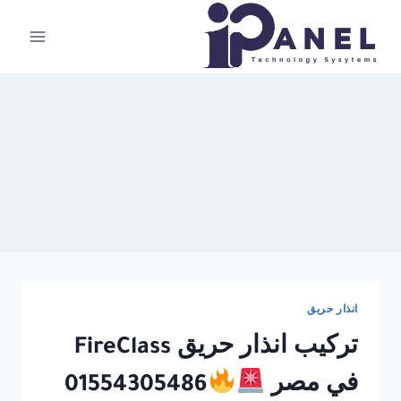
لتجاوز
لى
لمحتوى
انذار حريق
تركيب انذار حريق FireClass
في مصر
01554305486