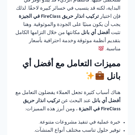
ستحصل عليها. فالنظام الرديء قد يبدو أوفر في
البداية، لكنه قد يتسبب في خسائر كبيرة لاحقًا. لذلك
فإن اختيار
تركيب انذار حريق FireClass في الجيزة
يجب أن يكون مبنيًا على الجودة والموثوقية. وهنا
تثبت
أفضل أي بانل
مكانتها من خلال التزامها الكامل
بتقديم أنظمة موثوقة وخدمة احترافية بأسعار
مناسبة.
مميزات التعامل مع أفضل أي
بانل
هناك أسباب كثيرة تجعل العملاء يفضلون التعامل مع
أفضل أي بانل
عند البحث عن
تركيب انذار حريق
FireClass في الجيزة
، ومن أبرز هذه المميزات:
خبرة عملية في تنفيذ مشروعات متنوعة.
توفير حلول تناسب مختلف أنواع المنشآت.