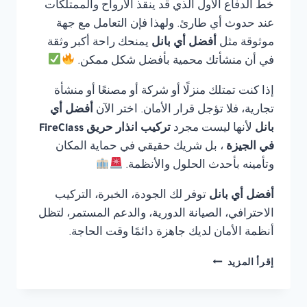
خط الدفاع الأول الذي قد ينقذ الأرواح والممتلكات
عند حدوث أي طارئ. ولهذا فإن التعامل مع جهة
موثوقة مثل
أفضل أي بانل
يمنحك راحة أكبر وثقة
في أن منشأتك محمية بأفضل شكل ممكن.
إذا كنت تمتلك منزلًا أو شركة أو مصنعًا أو منشأة
تجارية، فلا تؤجل قرار الأمان. اختر الآن
أفضل أي
بانل
لأنها ليست مجرد
تركيب انذار حريق FireClass
في الجيزة
، بل شريك حقيقي في حماية المكان
وتأمينه بأحدث الحلول والأنظمة.
أفضل أي بانل
توفر لك الجودة، الخبرة، التركيب
الاحترافي، الصيانة الدورية، والدعم المستمر، لتظل
أنظمة الأمان لديك جاهزة دائمًا وقت الحاجة.
تركيب
إقرأ المزيد
انذار
حريق
FIRECLASS