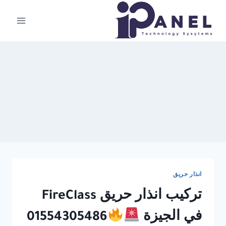
لتجاوز
لى
لمحتوى
انذار حريق
تركيب انذار حريق FireClass
في الجيزة
01554305486