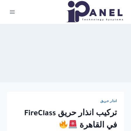
لتجاوز
لى
لمحتوى
انذار حريق
تركيب انذار حريق FireClass
في القاهرة