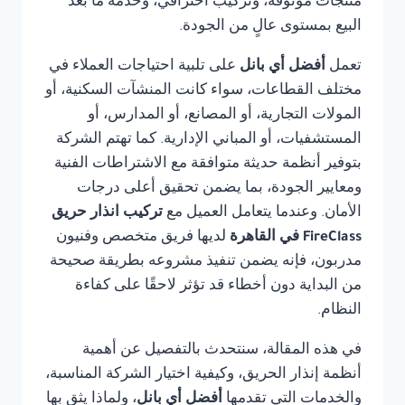
منتجات موثوقة، وتركيب احترافي، وخدمة ما بعد
البيع بمستوى عالٍ من الجودة.
تعمل
أفضل أي بانل
على تلبية احتياجات العملاء في
مختلف القطاعات، سواء كانت المنشآت السكنية، أو
المولات التجارية، أو المصانع، أو المدارس، أو
المستشفيات، أو المباني الإدارية. كما تهتم الشركة
بتوفير أنظمة حديثة متوافقة مع الاشتراطات الفنية
ومعايير الجودة، بما يضمن تحقيق أعلى درجات
الأمان. وعندما يتعامل العميل مع
تركيب انذار حريق
FireClass في القاهرة
لديها فريق متخصص وفنيون
مدربون، فإنه يضمن تنفيذ مشروعه بطريقة صحيحة
من البداية دون أخطاء قد تؤثر لاحقًا على كفاءة
النظام.
في هذه المقالة، سنتحدث بالتفصيل عن أهمية
أنظمة إنذار الحريق، وكيفية اختيار الشركة المناسبة،
والخدمات التي تقدمها
أفضل أي بانل
، ولماذا يثق بها