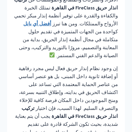
الأفراد والشركات والمصانع والمؤسسات عن
تركيب
انذار حريق FireClass في القاهرة
تمتلك الخبرة
والكفاءة والقدرة على توفير أنظمة إنذار مبكر تحمي
الأرواح والممتلكات. ومن هنا تبرز
أفضل أي بانل
كواحدة من الجهات المتميزة في تقديم حلول
متكاملة في مجال أنظمة إنذار الحريق، بداية من
المعاينة والتصميم، مرورًا بالتوريد والتركيب، وحتى
الصيانة والدعم الفني المستمر.
إن وجود نظام إنذار حريق فعال ليس مجرد رفاهية
أو إضافة ثانوية داخل المبنى، بل هو عنصر أساسي
من عناصر الحماية المعتمدة التي تساعد على
اكتشاف الحريق في بدايته، وإطلاق التنبيه بسرعة،
ومنح الموجودين داخل المكان فرصة كافية للإخلاء
والتصرف السليم. لهذا السبب، فإن اختيار
تركيب
انذار حريق FireClass في القاهرة
يجب أن يتم بعناية
شديدة، بحيث تكون الشركة قادرة على تقديم