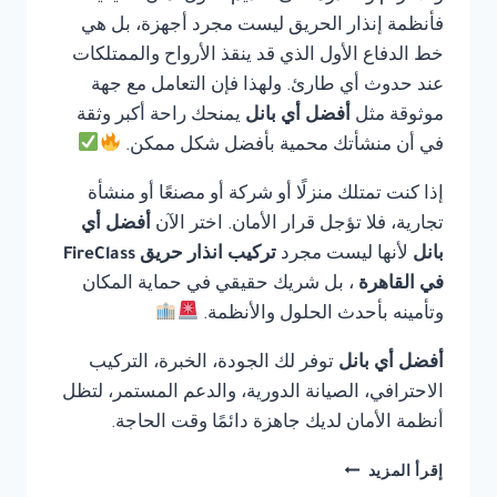
فأنظمة إنذار الحريق ليست مجرد أجهزة، بل هي
خط الدفاع الأول الذي قد ينقذ الأرواح والممتلكات
عند حدوث أي طارئ. ولهذا فإن التعامل مع جهة
موثوقة مثل
أفضل أي بانل
يمنحك راحة أكبر وثقة
في أن منشأتك محمية بأفضل شكل ممكن.
إذا كنت تمتلك منزلًا أو شركة أو مصنعًا أو منشأة
تجارية، فلا تؤجل قرار الأمان. اختر الآن
أفضل أي
بانل
لأنها ليست مجرد
تركيب انذار حريق FireClass
في القاهرة
، بل شريك حقيقي في حماية المكان
وتأمينه بأحدث الحلول والأنظمة.
أفضل أي بانل
توفر لك الجودة، الخبرة، التركيب
الاحترافي، الصيانة الدورية، والدعم المستمر، لتظل
أنظمة الأمان لديك جاهزة دائمًا وقت الحاجة.
تركيب
إقرأ المزيد
انذار