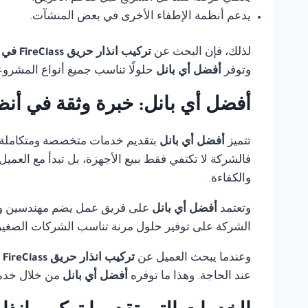
يدعم أنظمة الإطفاء الأخرى في بعض المنشآت.
لذلك، فإن البحث عن
تركيب انذار حريق FireClass في مصر
وتوفر
أفضل أي بانل
حلولًا تناسب جميع أنواع المشروع
أفضل أي بانل: خبرة وثقة في أنظ
تتميز
أفضل أي بانل
بتقديم خدمات متخصصة ومتكاملة
فالشركة لا تكتفي فقط ببيع الأجهزة، بل تبدأ مع العمي
والكفاءة.
وتعتمد
أفضل أي بانل
على فريق عمل يضم مهندسين وفنيي
الشركة على توفير حلول مرنة تناسب الشركات الصغيرة،
وعندما يبحث العميل عن
تركيب انذار حريق FireClass في مصر
عند الحاجة. وهذا ما توفره
أفضل أي بانل
من خلال خدمة