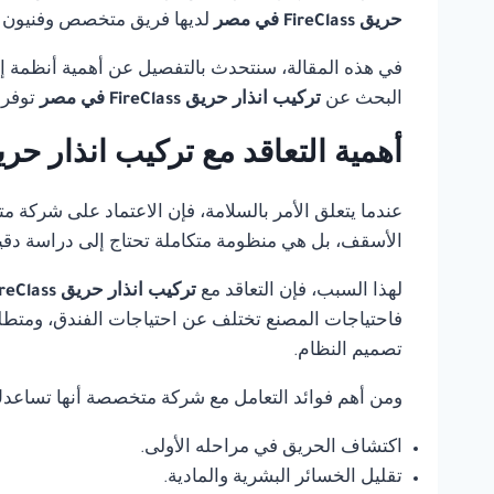
حريق FireClass في مصر
لديها فريق متخصص وفنيون مد
في هذه المقالة، سنتحدث بالتفصيل عن أهمية أنظمة إنذ
البحث عن
تركيب انذار حريق FireClass في مصر
توفر 
أهمية التعاقد مع تركيب انذار حريق FireClass في
عندما يتعلق الأمر بالسلامة، فإن الاعتماد على شركة 
الأسقف، بل هي منظومة متكاملة تحتاج إلى دراسة دقي
لهذا السبب، فإن التعاقد مع
تركيب انذار حريق FireClass في مصر
فاحتياجات المصنع تختلف عن احتياجات الفندق، ومتطلب
تصميم النظام.
ومن أهم فوائد التعامل مع شركة متخصصة أنها تساعد
اكتشاف الحريق في مراحله الأولى.
تقليل الخسائر البشرية والمادية.