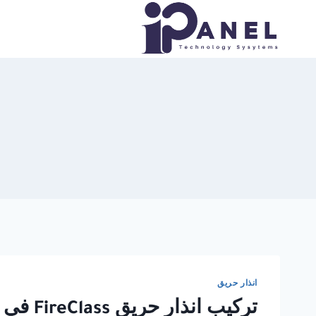
لتجاوز
لى
لمحتوى
انذار حريق
تركيب انذار حريق FireClass في مصر