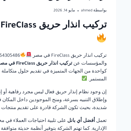
بواسطة
ahmed
مايو 14, 2026
تركيب انذار حريق FireClass في مصر | أفضل أي بانل للحلول المتكاملة لأنظمة السلامة
تركيب انذار حريق FireClass في مصر
والمؤسسات عن
تركيب انذار حريق FireClass في مصر
كواحدة من الجهات المتميزة في تقديم حلول متكاملة في 
المستمر.
إن وجود نظام إنذار حريق فعال ليس مجرد رفاهية أو إ
وإطلاق التنبيه بسرعة، ومنح الموجودين داخل المكان ف
شديدة، بحيث تكون الشركة قادرة على تقديم منتجات مو
تعمل
أفضل أي بانل
على تلبية احتياجات العملاء في مخ
الإدارية. كما تهتم الشركة بتوفير أنظمة حديثة متوافق