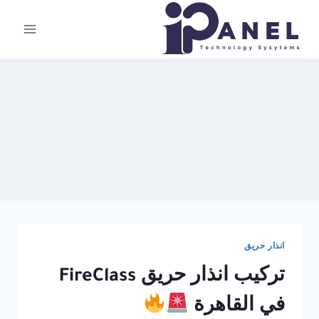
لتجاوز
لى
لمحتوى
انذار حريق
تركيب انذار حريق FireClass
في القاهرة