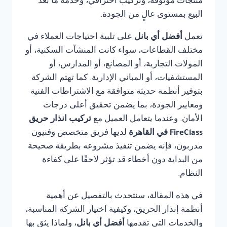
منتجات موثوقة، وتركيب احترافي، وخدمة ما بعد
البيع بمستوى عالٍ من الجودة.
تعمل
أفضل أي بانل
على تلبية احتياجات العملاء في
مختلف القطاعات، سواء كانت المنشآت السكنية، أو
المولات التجارية، أو المصانع، أو المدارس، أو
المستشفيات، أو المباني الإدارية. كما تهتم الشركة
بتوفير أنظمة حديثة متوافقة مع الاشتراطات الفنية
ومعايير الجودة، بما يضمن تحقيق أعلى درجات
الأمان. وعندما يتعامل العميل مع
تركيب انذار حريق
FireClass في القاهرة
لديها فريق متخصص وفنيون
مدربون، فإنه يضمن تنفيذ مشروعه بطريقة صحيحة
من البداية دون أخطاء قد تؤثر لاحقًا على كفاءة
النظام.
في هذه المقالة، سنتحدث بالتفصيل عن أهمية
أنظمة إنذار الحريق، وكيفية اختيار الشركة المناسبة،
والخدمات التي تقدمها
أفضل أي بانل
، ولماذا يثق بها