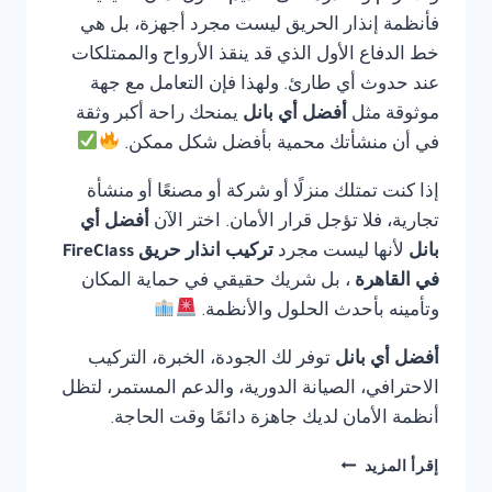
فأنظمة إنذار الحريق ليست مجرد أجهزة، بل هي
خط الدفاع الأول الذي قد ينقذ الأرواح والممتلكات
عند حدوث أي طارئ. ولهذا فإن التعامل مع جهة
موثوقة مثل
أفضل أي بانل
يمنحك راحة أكبر وثقة
في أن منشأتك محمية بأفضل شكل ممكن.
إذا كنت تمتلك منزلًا أو شركة أو مصنعًا أو منشأة
تجارية، فلا تؤجل قرار الأمان. اختر الآن
أفضل أي
بانل
لأنها ليست مجرد
تركيب انذار حريق FireClass
في القاهرة
، بل شريك حقيقي في حماية المكان
وتأمينه بأحدث الحلول والأنظمة.
أفضل أي بانل
توفر لك الجودة، الخبرة، التركيب
الاحترافي، الصيانة الدورية، والدعم المستمر، لتظل
أنظمة الأمان لديك جاهزة دائمًا وقت الحاجة.
تركيب
إقرأ المزيد
انذار