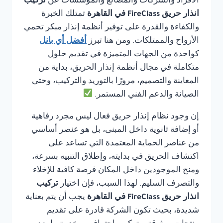
الأفراد والشركات والمصانع والمؤسسات عن
تركيب
انذار حريق FireClass في القاهرة
تمتلك الخبرة
والكفاءة والقدرة على توفير أنظمة إنذار مبكر تحمي
الأرواح والممتلكات. ومن هنا تبرز
أفضل أي بانل
كواحدة من الجهات المتميزة في تقديم حلول
متكاملة في مجال أنظمة إنذار الحريق، بداية من
المعاينة والتصميم، مرورًا بالتوريد والتركيب، وحتى
الصيانة والدعم الفني المستمر.
إن وجود نظام إنذار حريق فعال ليس مجرد رفاهية
أو إضافة ثانوية داخل المبنى، بل هو عنصر أساسي
من عناصر الحماية المعتمدة التي تساعد على
اكتشاف الحريق في بدايته، وإطلاق التنبيه بسرعة،
ومنح الموجودين داخل المكان فرصة كافية للإخلاء
والتصرف السليم. لهذا السبب، فإن اختيار
تركيب
انذار حريق FireClass في القاهرة
يجب أن يتم بعناية
شديدة، بحيث تكون الشركة قادرة على تقديم