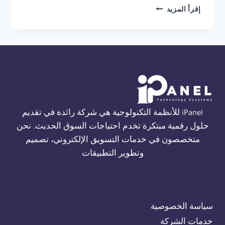
تركيب
إقرأ المزيد
انذار
حريق
FIRECLASS
في
الاسكندرية
01554305486
iPanel للأنظمة التكنولوجية هي شركة رائدة في تقديم
حلول رقمية مبتكرة تخدم احتياجات السوق الحديث. نحن
متخصصون في خدمات التسويق الإلكتروني، تصميم
وتطوير التطبيقات
سياسة الخصوصية
خدمات الشركة