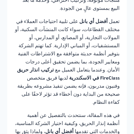
منتجات موثوقة، وتركيب احترافي، وخدمة ما بعد
البيع بمستوى عالٍ من الجودة.
تعمل
أفضل أي بانل
على تلبية احتياجات العملاء في
مختلف القطاعات، سواء كانت المنشآت السكنية، أو
المولات التجارية، أو المصانع، أو المدارس، أو
المستشفيات، أو المباني الإدارية. كما تهتم الشركة
بتوفير أنظمة حديثة متوافقة مع الاشتراطات الفنية
ومعايير الجودة، بما يضمن تحقيق أعلى درجات
الأمان. وعندما يتعامل العميل مع
تركيب انذار حريق
FireClass في الاسكندرية
لديها فريق متخصص
وفنيون مدربون، فإنه يضمن تنفيذ مشروعه بطريقة
صحيحة من البداية دون أخطاء قد تؤثر لاحقًا على
كفاءة النظام.
في هذه المقالة، سنتحدث بالتفصيل عن أهمية
أنظمة إنذار الحريق، وكيفية اختيار الشركة المناسبة،
والخدمات التي تقدمها
أفضل أي بانل
، ولماذا يثق بها