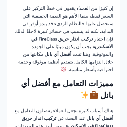
إن كثيرًا من العملاء يقعون في خطأ التركيز على
السعر فقط، بينما الأهم هو القيمة الحقيقية التي
ستحصل عليها. فالنظام الرديء قد يبدو أوفر في
البداية، لكنه قد يتسبب في خسائر كبيرة لاحقًا. لذلك
فإن اختيار
تركيب انذار حريق FireClass في
الاسكندرية
يجب أن يكون مبنيًا على الجودة
والموثوقية. وهنا تثبت
أفضل أي بانل
مكانتها من
خلال التزامها الكامل بتقديم أنظمة موثوقة وخدمة
احترافية بأسعار مناسبة.
مميزات التعامل مع أفضل أي
بانل
هناك أسباب كثيرة تجعل العملاء يفضلون التعامل مع
أفضل أي بانل
عند البحث عن
تركيب انذار حريق
FireClass في الاسكندرية
، ومن أبرز هذه المميزات: