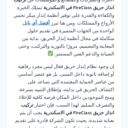
الأفراد والشركات والمصانع والمؤسسات عن
تركيب
انذار حريق FireClass في الاسكندرية
تمتلك الخبرة
والكفاءة والقدرة على توفير أنظمة إنذار مبكر تحمي
الأرواح والممتلكات. ومن هنا تبرز
أفضل أي بانل
كواحدة من الجهات المتميزة في تقديم حلول
متكاملة في مجال أنظمة إنذار الحريق، بداية من
المعاينة والتصميم، مرورًا بالتوريد والتركيب، وحتى
الصيانة والدعم الفني المستمر.
إن وجود نظام إنذار حريق فعال ليس مجرد رفاهية
أو إضافة ثانوية داخل المبنى، بل هو عنصر أساسي
من عناصر الحماية المعتمدة التي تساعد على
اكتشاف الحريق في بدايته، وإطلاق التنبيه بسرعة،
ومنح الموجودين داخل المكان فرصة كافية للإخلاء
والتصرف السليم. لهذا السبب، فإن اختيار
تركيب
انذار حريق FireClass في الاسكندرية
يجب أن يتم
بعناية شديدة، بحيث تكون الشركة قادرة على تقديم