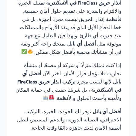
انذار حريق FireClass في الاسكندرية
تمتلك الخبرة
والالتزام والقدرة على تقديم حلول أمان حقيقية.
فأنظمة إنذار الحريق ليست مجرد أجهزة، بل هي
خط الدفاع الأول الذي قد ينقذ الأرواح والممتلكات
عند حدوث أي طارئ. ولهذا فإن التعامل مع جهة
موثوقة مثل
أفضل أي بانل
يمنحك راحة أكبر وثقة
في أن منشأتك محمية بأفضل شكل ممكن.
إذا كنت تمتلك منزلًا أو شركة أو مصنعًا أو منشأة
تجارية، فلا تؤجل قرار الأمان. اختر الآن
أفضل أي
بانل
لأنها ليست مجرد
تركيب انذار حريق FireClass
في الاسكندرية
، بل شريك حقيقي في حماية المكان
وتأمينه بأحدث الحلول والأنظمة.
أفضل أي بانل
توفر لك الجودة، الخبرة، التركيب
الاحترافي، الصيانة الدورية، والدعم المستمر، لتظل
أنظمة الأمان لديك جاهزة دائمًا وقت الحاجة.