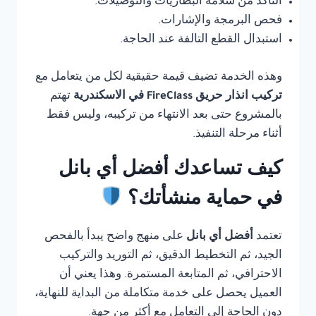
التأكد من سلامة البطاريات والتوصيلات.
فحص البرمجة والإشارات.
استبدال القطع التالفة عند الحاجة.
وهذه الخدمة تضيف قيمة حقيقية لكل من يتعامل مع
تركيب انذار حريق FireClass في الاسكندرية
تهتم
بالمشروع حتى بعد الانتهاء من تركيبه، وليس فقط
أثناء مرحلة التنفيذ.
كيف تساعدك أفضل أي بانل
في حماية منشأتك؟
تعتمد
أفضل أي بانل
على منهج واضح يبدأ بالفحص
الجيد، ثم التخطيط الدقيق، ثم التوريد والتركيب
الاحترافي، ثم المتابعة المستمرة. وهذا يعني أن
العميل يحصل على خدمة متكاملة من البداية للنهاية،
دون الحاجة إلى التعامل مع أكثر من جهة.