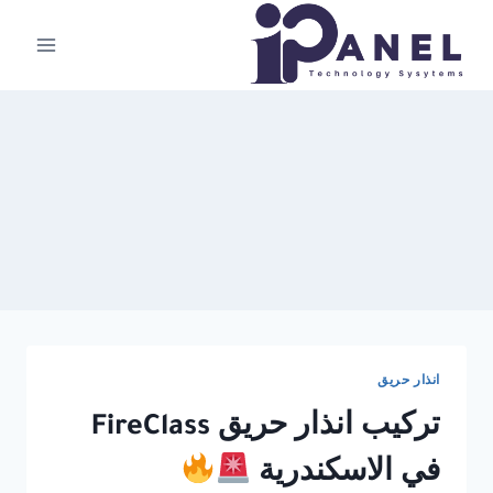
لتجاوز
لى
لمحتوى
انذار حريق
تركيب انذار حريق FireClass
في الاسكندرية