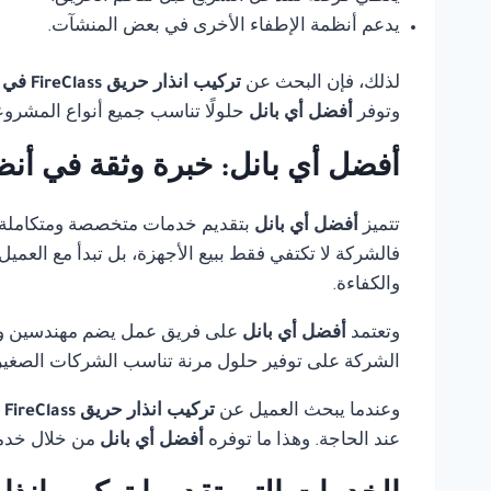
يدعم أنظمة الإطفاء الأخرى في بعض المنشآت.
لذلك، فإن البحث عن
تركيب انذار حريق FireClass في مصر
وتوفر
أفضل أي بانل
حلولًا تناسب جميع أنواع المشروع
أفضل أي بانل: خبرة وثقة في أنظ
تتميز
أفضل أي بانل
بتقديم خدمات متخصصة ومتكاملة
فالشركة لا تكتفي فقط ببيع الأجهزة، بل تبدأ مع العمي
والكفاءة.
وتعتمد
أفضل أي بانل
على فريق عمل يضم مهندسين وفنيي
الشركة على توفير حلول مرنة تناسب الشركات الصغيرة،
وعندما يبحث العميل عن
تركيب انذار حريق FireClass في مصر
عند الحاجة. وهذا ما توفره
أفضل أي بانل
من خلال خدمة