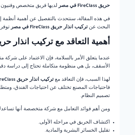
حريق FireClass في مصر
لديها فريق متخصص وفنيون مد
في هذه المقالة، سنتحدث بالتفصيل عن أهمية أنظمة إنذ
البحث عن
تركيب انذار حريق FireClass في مصر
توفر 
أهمية التعاقد مع تركيب انذار حريق FireClass في
عندما يتعلق الأمر بالسلامة، فإن الاعتماد على شركة 
الأسقف، بل هي منظومة متكاملة تحتاج إلى دراسة دقي
لهذا السبب، فإن التعاقد مع
تركيب انذار حريق FireClass في مصر
فاحتياجات المصنع تختلف عن احتياجات الفندق، ومتطلب
تصميم النظام.
ومن أهم فوائد التعامل مع شركة متخصصة أنها تساعد
اكتشاف الحريق في مراحله الأولى.
تقليل الخسائر البشرية والمادية.