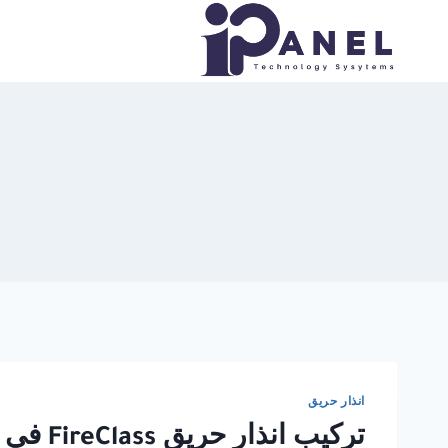
لتجاوز
لى
لمحتوى
انذار حريق
تركيب انذار حريق FireClass في مصر