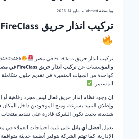
بواسطة
ahmed
مايو 14, 2026
تركيب انذار حريق FireClass في مصر | أفضل أي بانل للحلول المتكاملة لأنظمة السلامة
تركيب انذار حريق FireClass في مصر
والمؤسسات عن
تركيب انذار حريق FireClass في مصر
كواحدة من الجهات المتميزة في تقديم حلول متكاملة في 
المستمر.
إن وجود نظام إنذار حريق فعال ليس مجرد رفاهية أو إ
وإطلاق التنبيه بسرعة، ومنح الموجودين داخل المكان ف
شديدة، بحيث تكون الشركة قادرة على تقديم منتجات مو
تعمل
أفضل أي بانل
على تلبية احتياجات العملاء في مخ
الإدارية. كما تهتم الشركة بتوفير أنظمة حديثة متوافق