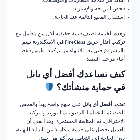
التأكد من سلامة البطاريات والتوصيلات.
فحص البرمجة والإشارات.
استبدال القطع التالفة عند الحاجة.
وهذه الخدمة تضيف قيمة حقيقية لكل من يتعامل مع
تركيب انذار حريق FireClass في الاسكندرية
تهتم
بالمشروع حتى بعد الانتهاء من تركيبه، وليس فقط
أثناء مرحلة التنفيذ.
كيف تساعدك أفضل أي بانل
في حماية منشأتك؟
تعتمد
أفضل أي بانل
على منهج واضح يبدأ بالفحص
الجيد، ثم التخطيط الدقيق، ثم التوريد والتركيب
الاحترافي، ثم المتابعة المستمرة. وهذا يعني أن
العميل يحصل على خدمة متكاملة من البداية للنهاية،
دون الحاجة إلى التعامل مع أكثر من جهة.