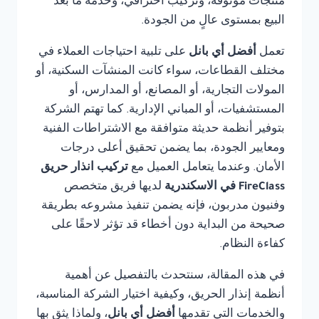
منتجات موثوقة، وتركيب احترافي، وخدمة ما بعد
البيع بمستوى عالٍ من الجودة.
تعمل
أفضل أي بانل
على تلبية احتياجات العملاء في
مختلف القطاعات، سواء كانت المنشآت السكنية، أو
المولات التجارية، أو المصانع، أو المدارس، أو
المستشفيات، أو المباني الإدارية. كما تهتم الشركة
بتوفير أنظمة حديثة متوافقة مع الاشتراطات الفنية
ومعايير الجودة، بما يضمن تحقيق أعلى درجات
الأمان. وعندما يتعامل العميل مع
تركيب انذار حريق
FireClass في الاسكندرية
لديها فريق متخصص
وفنيون مدربون، فإنه يضمن تنفيذ مشروعه بطريقة
صحيحة من البداية دون أخطاء قد تؤثر لاحقًا على
كفاءة النظام.
في هذه المقالة، سنتحدث بالتفصيل عن أهمية
أنظمة إنذار الحريق، وكيفية اختيار الشركة المناسبة،
والخدمات التي تقدمها
أفضل أي بانل
، ولماذا يثق بها