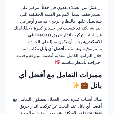
إن كثيرًا من العملاء يقعون في خطأ التركيز على
السعر فقط، بينما الأهم هو القيمة الحقيقية التي
ستحصل عليها. فالنظام الرديء قد يبدو أوفر في
البداية، لكنه قد يتسبب في خسائر كبيرة لاحقًا. لذلك
فإن اختيار
تركيب انذار حريق FireClass في
الاسكندرية
يجب أن يكون مبنيًا على الجودة
والموثوقية. وهنا تثبت
أفضل أي بانل
مكانتها من
خلال التزامها الكامل بتقديم أنظمة موثوقة وخدمة
احترافية بأسعار مناسبة.
مميزات التعامل مع أفضل أي
بانل
هناك أسباب كثيرة تجعل العملاء يفضلون التعامل مع
أفضل أي بانل
عند البحث عن
تركيب انذار حريق
FireClass في الاسكندرية
، ومن أبرز هذه المميزات: