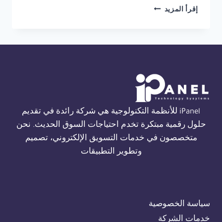
تركيب
إقرأ المزيد
انذار
حريق
FIRECLASS
في
الاسكندرية
01554305486
iPanel للأنظمة التكنولوجية هي شركة رائدة في تقديم
حلول رقمية مبتكرة تخدم احتياجات السوق الحديث. نحن
متخصصون في خدمات التسويق الإلكتروني، تصميم
وتطوير التطبيقات
سياسة الخصوصية
خدمات الشركة