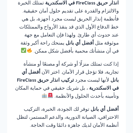
انذار حريق FireClass في الاسكندرية
تمتلك الخبرة
والالتزام والقدرة على تقديم حلول أمان حقيقية.
فأنظمة إنذار الحريق ليست مجرد أجهزة، بل هي
خط الدفاع الأول الذي قد ينقذ الأرواح والممتلكات
عند حدوث أي طارئ. ولهذا فإن التعامل مع جهة
موثوقة مثل
أفضل أي بانل
يمنحك راحة أكبر وثقة
في أن منشأتك محمية بأفضل شكل ممكن.
إذا كنت تمتلك منزلًا أو شركة أو مصنعًا أو منشأة
تجارية، فلا تؤجل قرار الأمان. اختر الآن
أفضل أي
بانل
لأنها ليست مجرد
تركيب انذار حريق FireClass
في الاسكندرية
، بل شريك حقيقي في حماية المكان
وتأمينه بأحدث الحلول والأنظمة.
أفضل أي بانل
توفر لك الجودة، الخبرة، التركيب
الاحترافي، الصيانة الدورية، والدعم المستمر، لتظل
أنظمة الأمان لديك جاهزة دائمًا وقت الحاجة.