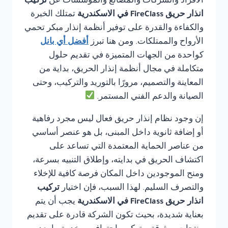
الأفراد والشركات والمصانع والمؤسسات عن
تركيب
انذار حريق FireClass في الاسكندرية
تمتلك الخبرة
والكفاءة والقدرة على توفير أنظمة إنذار مبكر تحمي
الأرواح والممتلكات. ومن هنا تبرز
أفضل أي بانل
كواحدة من الجهات المتميزة في تقديم حلول
متكاملة في مجال أنظمة إنذار الحريق، بداية من
المعاينة والتصميم، مرورًا بالتوريد والتركيب، وحتى
الصيانة والدعم الفني المستمر.
إن وجود نظام إنذار حريق فعال ليس مجرد رفاهية
أو إضافة ثانوية داخل المبنى، بل هو عنصر أساسي
من عناصر الحماية المعتمدة التي تساعد على
اكتشاف الحريق في بدايته، وإطلاق التنبيه بسرعة،
ومنح الموجودين داخل المكان فرصة كافية للإخلاء
والتصرف السليم. لهذا السبب، فإن اختيار
تركيب
انذار حريق FireClass في الاسكندرية
يجب أن يتم
بعناية شديدة، بحيث تكون الشركة قادرة على تقديم