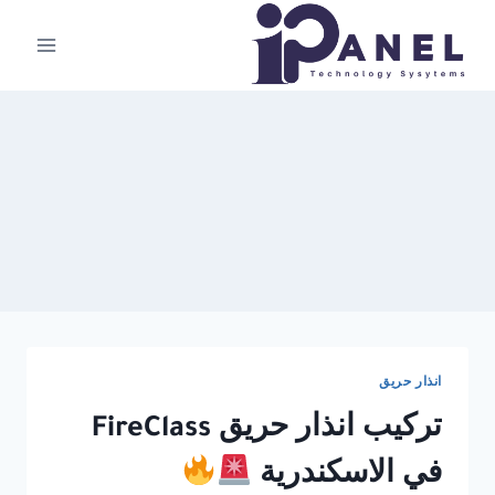
لتجاوز
لى
لمحتوى
انذار حريق
تركيب انذار حريق FireClass
في الاسكندرية