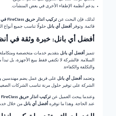
يدعم أنظمة الإطفاء الأخرى في بعض المنشآت.
لذلك، فإن البحث عن
تركيب انذار حريق FireClass في القاهرة
قائمة. وتوفر
أفضل أي بانل
حلولًا تناسب جميع أنواع ا
أفضل أي بانل: خبرة وثقة في أنظ
تتميز
أفضل أي بانل
بتقديم خدمات متخصصة ومتكاملة
السلامة. فالشركة لا تكتفي فقط ببيع الأجهزة، بل تبدأ
والتكلفة والكفاءة.
وتعتمد
أفضل أي بانل
على فريق عمل يضم مهندسين وفنيي
الشركة على توفير حلول مرنة تناسب الشركات الصغيرة،
وعندما يبحث العميل عن
تركيب انذار حريق FireClass في القاهرة
عند الحاجة. وهذا ما توفره
أفضل أي بانل
من خلال خدمة