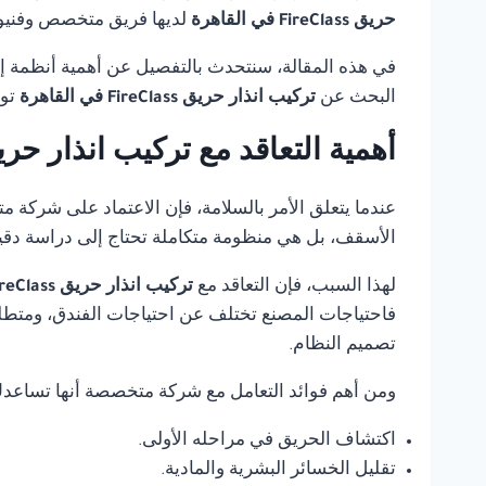
حريق FireClass في القاهرة
لديها فريق متخصص وفنيون
في هذه المقالة، سنتحدث بالتفصيل عن أهمية أنظمة إنذ
البحث عن
تركيب انذار حريق FireClass في القاهرة
تو
أهمية التعاقد مع تركيب انذار حريق FireClass في الق
عندما يتعلق الأمر بالسلامة، فإن الاعتماد على شركة 
الأسقف، بل هي منظومة متكاملة تحتاج إلى دراسة دقي
لهذا السبب، فإن التعاقد مع
تركيب انذار حريق FireClass في القاهرة
فاحتياجات المصنع تختلف عن احتياجات الفندق، ومتطلب
تصميم النظام.
ومن أهم فوائد التعامل مع شركة متخصصة أنها تساعد
اكتشاف الحريق في مراحله الأولى.
تقليل الخسائر البشرية والمادية.