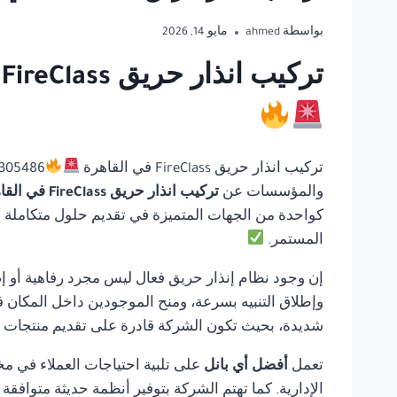
بواسطة
ahmed
مايو 14, 2026
تركيب انذار حريق FireClass في القاهرة | أفضل أي بانل للحلول المتكاملة لأنظمة السلامة
تركيب انذار حريق FireClass في القاهرة
والمؤسسات عن
تركيب انذار حريق FireClass في القاهرة
كواحدة من الجهات المتميزة في تقديم حلول متكاملة في 
المستمر.
إن وجود نظام إنذار حريق فعال ليس مجرد رفاهية أو إ
وإطلاق التنبيه بسرعة، ومنح الموجودين داخل المكان ف
شديدة، بحيث تكون الشركة قادرة على تقديم منتجات مو
تعمل
أفضل أي بانل
على تلبية احتياجات العملاء في مخ
الإدارية. كما تهتم الشركة بتوفير أنظمة حديثة متوافق