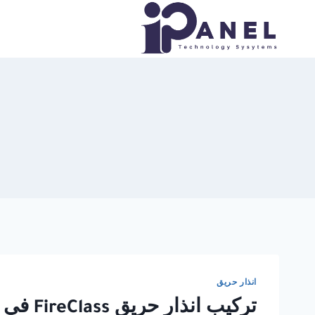
لتجاوز
لى
لمحتوى
انذار حريق
تركيب انذار حريق FireClass في القاهرة