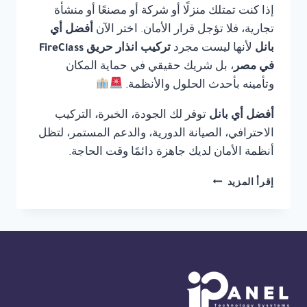
إذا كنت تمتلك منزلًا أو شركة أو مصنعًا أو منشأة
تجارية، فلا تؤجل قرار الأمان. اختر الآن
أفضل أي
بانل
لأنها ليست مجرد
تركيب انذار حريق FireClass
في مصر
، بل شريك حقيقي في حماية المكان
وتأمينه بأحدث الحلول والأنظمة.
أفضل أي بانل
توفر لك الجودة، الخبرة، التركيب
الاحترافي، الصيانة الدورية، والدعم المستمر، لتظل
أنظمة الأمان لديك جاهزة دائمًا وقت الحاجة.
تركيب
إقرأ المزيد
انذار
حريق
FIRECLASS
في
مصر
01554305486