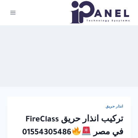
لتجاوز
لى
لمحتوى
انذار حريق
تركيب انذار حريق FireClass
في مصر
01554305486