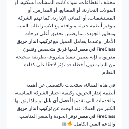
مختلف القطاعات، سواء كانت المنشآت السكنية، أو
المولات التجارية، أو المصانع، أو المدارس، أو
المستشفيات، أو المباني الإدارية. كما تهتم الشركة
بتوفير أنظمة حديثة متوافقة مع الاشتراطات الفنية
ومعايير الجودة، بما يضمن تحقيق أعلى درجات
الأمان. وعندما يتعامل العميل مع
تركيب انذار حريق
FireClass في مصر
لديها فريق متخصص وفنيون
مدربون، فإنه يضمن تنفيذ مشروعه بطريقة صحيحة
من البداية دون أخطاء قد تؤثر لاحقًا على كفاءة
النظام.
في هذه المقالة، سنتحدث بالتفصيل عن أهمية
أنظمة إنذار الحريق، وكيفية اختيار الشركة المناسبة،
والخدمات التي تقدمها
أفضل أي بانل
، ولماذا يثق بها
الكثير من العملاء عند البحث عن
تركيب انذار حريق
FireClass في مصر
توفر الجودة والسعر المناسب
والدعم الفني الكامل.