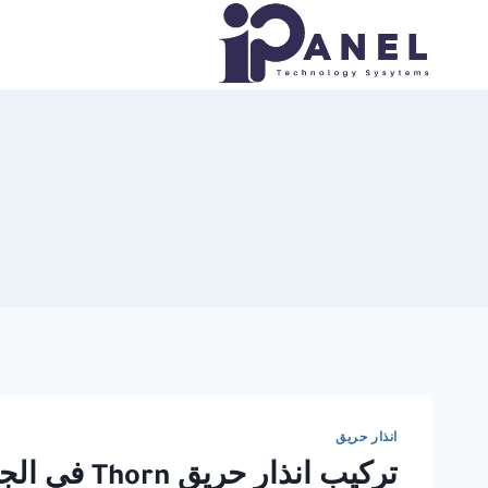
لتجاوز
لى
لمحتوى
انذار حريق
تركيب انذار حريق Thorn في الجيزة