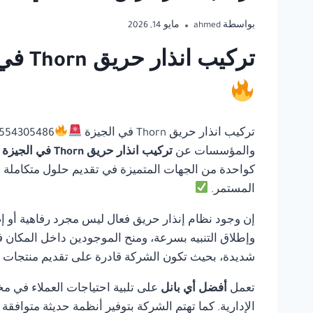
بواسطة
ahmed
مايو 14, 2026
تركيب انذار حريق Thorn في الجيزة | أفضل أي بانل للحلول المتكاملة لأنظمة السلامة
تركيب انذار حريق Thorn في الجيزة
والمؤسسات عن
تركيب انذار حريق Thorn في الجيزة
كواحدة من الجهات المتميزة في تقديم حلول متكاملة في 
المستمر.
إن وجود نظام إنذار حريق فعال ليس مجرد رفاهية أو إ
وإطلاق التنبيه بسرعة، ومنح الموجودين داخل المكان ف
شديدة، بحيث تكون الشركة قادرة على تقديم منتجات مو
تعمل
أفضل أي بانل
على تلبية احتياجات العملاء في مخ
الإدارية. كما تهتم الشركة بتوفير أنظمة حديثة متوافق