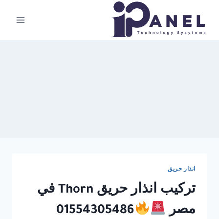
لتجاوز
لى
لمحتوى
انذار حريق
تركيب انذار حريق Thorn في
مصر
01554305486