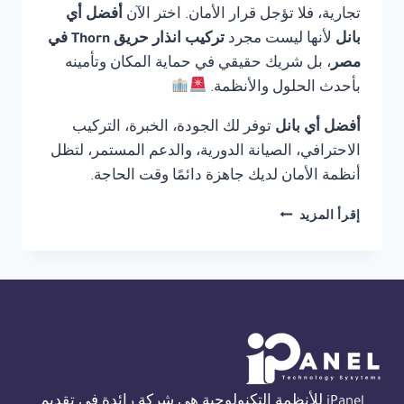
تجارية، فلا تؤجل قرار الأمان. اختر الآن
أفضل أي
بانل
لأنها ليست مجرد
تركيب انذار حريق Thorn في
مصر
، بل شريك حقيقي في حماية المكان وتأمينه
بأحدث الحلول والأنظمة.
أفضل أي بانل
توفر لك الجودة، الخبرة، التركيب
الاحترافي، الصيانة الدورية، والدعم المستمر، لتظل
أنظمة الأمان لديك جاهزة دائمًا وقت الحاجة.
تركيب
إقرأ المزيد
انذار
حريق
THORN
في
مصر
01554305486
iPanel للأنظمة التكنولوجية هي شركة رائدة في تقديم