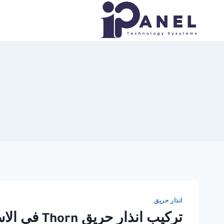
لتجاوز
لى
لمحتوى
انذار حريق
تركيب انذار حريق Thorn في الاسكندرية