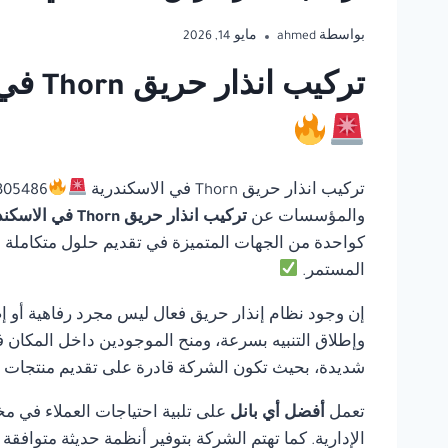
بواسطة
ahmed
مايو 14, 2026
تركيب انذار حريق Thorn في الاسكندرية | أفضل أي بانل للحلول المتكاملة لأنظمة السلامة
تركيب انذار حريق Thorn في الاسكندرية
والمؤسسات عن
تركيب انذار حريق Thorn في الاسكندرية
كواحدة من الجهات المتميزة في تقديم حلول متكاملة في 
المستمر.
إن وجود نظام إنذار حريق فعال ليس مجرد رفاهية أو إ
وإطلاق التنبيه بسرعة، ومنح الموجودين داخل المكان ف
شديدة، بحيث تكون الشركة قادرة على تقديم منتجات مو
تعمل
أفضل أي بانل
على تلبية احتياجات العملاء في مخ
الإدارية. كما تهتم الشركة بتوفير أنظمة حديثة متوافق