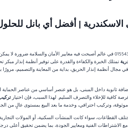
01554305486 في عالم أصبحت فيه معايير الأمان والسلامة ضرورة لا 
تمتلك الخبرة والكفاءة والقدرة على توفير أنظمة إنذار مبكر تح
مجال أنظمة إنذار الحريق، بداية من المعاينة والتصميم، مرورًا با
ضافة ثانوية داخل المبنى، بل هو عنصر أساسي من عناصر الحماية ا
رصة كافية للإخلاء والتصرف السليم. لهذا السبب، فإن اختيار
تركيب انذار
ثوقة، وتركيب احترافي، وخدمة ما بعد البيع بمستوى عالٍ من الجو
تلف القطاعات، سواء كانت المنشآت السكنية، أو المولات التجارية، 
ة مع الاشتراطات الفنية ومعايير الجودة، بما يضمن تحقيق أعلى درجا