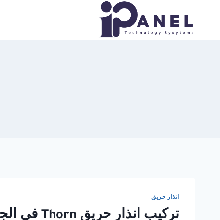
لتجاوز
لى
لمحتوى
انذار حريق
تركيب انذار حريق Thorn في الجيزة