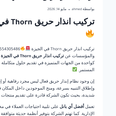
بواسطة
ahmed
مايو 14, 2026
تركيب انذار حريق Thorn في الجيزة | أفضل أي بانل للحلول المتكاملة لأنظمة السلامة
تركيب انذار حريق Thorn في الجيزة
والمؤسسات عن
تركيب انذار حريق Thorn في الجيزة
كواحدة من الجهات المتميزة في تقديم حلول متكاملة في 
المستمر.
إن وجود نظام إنذار حريق فعال ليس مجرد رفاهية أو إ
وإطلاق التنبيه بسرعة، ومنح الموجودين داخل المكان ف
شديدة، بحيث تكون الشركة قادرة على تقديم منتجات مو
تعمل
أفضل أي بانل
على تلبية احتياجات العملاء في مخ
الإدارية. كما تهتم الشركة بتوفير أنظمة حديثة متوافق