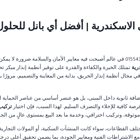
01554305486 في عالم أصبحت فيه معايير الأمان والسلامة ضرورة لا 
تمتلك الخبرة والكفاءة والقدرة على توفير أنظمة إنذار مبكر تح
مجال أنظمة إنذار الحريق، بداية من المعاينة والتصميم، مرورًا با
ضافة ثانوية داخل المبنى، بل هو عنصر أساسي من عناصر الحماية ا
رصة كافية للإخلاء والتصرف السليم. لهذا السبب، فإن اختيار
تركيب انذار
ثوقة، وتركيب احترافي، وخدمة ما بعد البيع بمستوى عالٍ من الجو
تلف القطاعات، سواء كانت المنشآت السكنية، أو المولات التجارية، 
ة مع الاشتراطات الفنية ومعايير الجودة، بما يضمن تحقيق أعلى درجا