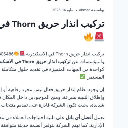
بواسطة
ahmed
مايو 14, 2026
تركيب انذار حريق Thorn في الاسكندرية | أفضل أي بانل للحلول المتكاملة لأنظمة السلامة
تركيب انذار حريق Thorn في الاسكندرية
والمؤسسات عن
تركيب انذار حريق Thorn في الاسكندرية
كواحدة من الجهات المتميزة في تقديم حلول متكاملة في 
المستمر.
إن وجود نظام إنذار حريق فعال ليس مجرد رفاهية أو إ
وإطلاق التنبيه بسرعة، ومنح الموجودين داخل المكان ف
شديدة، بحيث تكون الشركة قادرة على تقديم منتجات مو
تعمل
أفضل أي بانل
على تلبية احتياجات العملاء في مخ
الإدارية. كما تهتم الشركة بتوفير أنظمة حديثة متوافق