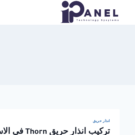
لتجاوز
لى
لمحتوى
انذار حريق
تركيب انذار حريق Thorn في الاسكندرية