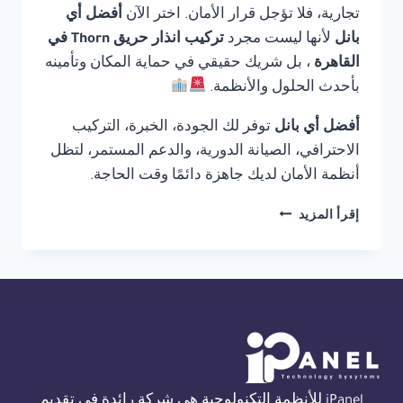
تجارية، فلا تؤجل قرار الأمان. اختر الآن
أفضل أي
بانل
لأنها ليست مجرد
تركيب انذار حريق Thorn في
القاهرة
، بل شريك حقيقي في حماية المكان وتأمينه
بأحدث الحلول والأنظمة.
أفضل أي بانل
توفر لك الجودة، الخبرة، التركيب
الاحترافي، الصيانة الدورية، والدعم المستمر، لتظل
أنظمة الأمان لديك جاهزة دائمًا وقت الحاجة.
تركيب
إقرأ المزيد
انذار
حريق
THORN
في
القاهرة
01554305486
iPanel للأنظمة التكنولوجية هي شركة رائدة في تقديم