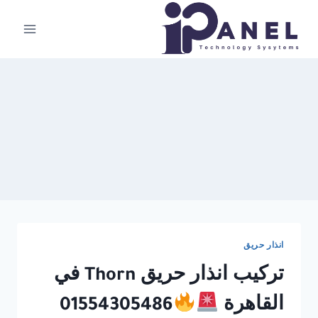
لتجاوز
لى
لمحتوى
انذار حريق
تركيب انذار حريق Thorn في
القاهرة
01554305486