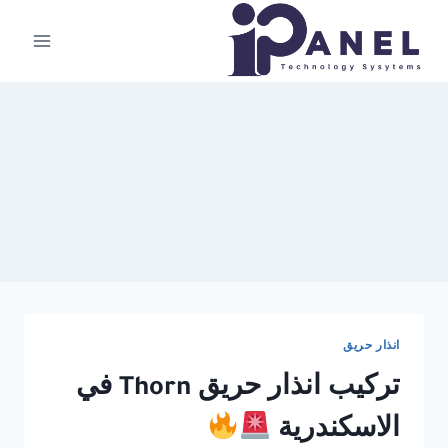
لتجاوز
لى
لمحتوى
انذار حريق
تركيب انذار حريق Thorn في
الاسكندرية