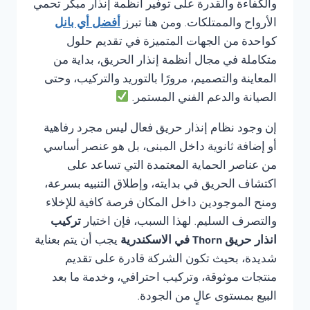
والكفاءة والقدرة على توفير أنظمة إنذار مبكر تحمي
الأرواح والممتلكات. ومن هنا تبرز
أفضل أي بانل
كواحدة من الجهات المتميزة في تقديم حلول
متكاملة في مجال أنظمة إنذار الحريق، بداية من
المعاينة والتصميم، مرورًا بالتوريد والتركيب، وحتى
الصيانة والدعم الفني المستمر.
إن وجود نظام إنذار حريق فعال ليس مجرد رفاهية
أو إضافة ثانوية داخل المبنى، بل هو عنصر أساسي
من عناصر الحماية المعتمدة التي تساعد على
اكتشاف الحريق في بدايته، وإطلاق التنبيه بسرعة،
ومنح الموجودين داخل المكان فرصة كافية للإخلاء
والتصرف السليم. لهذا السبب، فإن اختيار
تركيب
انذار حريق Thorn في الاسكندرية
يجب أن يتم بعناية
شديدة، بحيث تكون الشركة قادرة على تقديم
منتجات موثوقة، وتركيب احترافي، وخدمة ما بعد
البيع بمستوى عالٍ من الجودة.