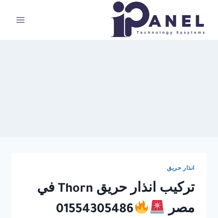
لتجاوز
لى
لمحتوى
انذار حريق
تركيب انذار حريق Thorn في
مصر
01554305486