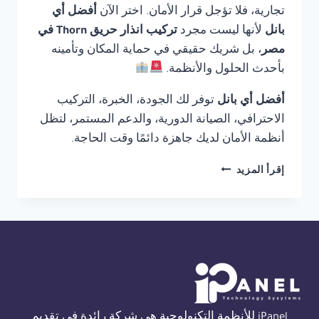
تجارية، فلا تؤجل قرار الأمان. اختر الآن
أفضل أي
بانل
لأنها ليست مجرد
تركيب انذار حريق Thorn في
مصر
، بل شريك حقيقي في حماية المكان وتأمينه
بأحدث الحلول والأنظمة.
أفضل أي بانل
توفر لك الجودة، الخبرة، التركيب
الاحترافي، الصيانة الدورية، والدعم المستمر، لتظل
أنظمة الأمان لديك جاهزة دائمًا وقت الحاجة.
تركيب
إقرأ المزيد
انذار
حريق
THORN
في
مصر
01554305486
iPanel للأنظمة التكنولوجية هي شركة رائدة في تقديم