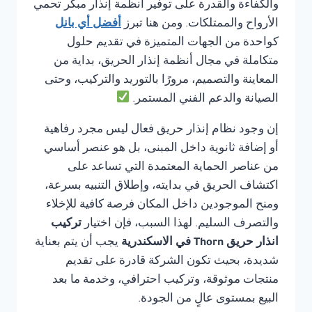
والكفاءة والقدرة على توفير أنظمة إنذار مبكر تحمي
الأرواح والممتلكات. ومن هنا تبرز
أفضل أي بانل
كواحدة من الجهات المتميزة في تقديم حلول
متكاملة في مجال أنظمة إنذار الحريق، بداية من
المعاينة والتصميم، مرورًا بالتوريد والتركيب، وحتى
الصيانة والدعم الفني المستمر.
إن وجود نظام إنذار حريق فعال ليس مجرد رفاهية
أو إضافة ثانوية داخل المبنى، بل هو عنصر أساسي
من عناصر الحماية المعتمدة التي تساعد على
اكتشاف الحريق في بدايته، وإطلاق التنبيه بسرعة،
ومنح الموجودين داخل المكان فرصة كافية للإخلاء
والتصرف السليم. لهذا السبب، فإن اختيار
تركيب
انذار حريق Thorn في الاسكندرية
يجب أن يتم بعناية
شديدة، بحيث تكون الشركة قادرة على تقديم
منتجات موثوقة، وتركيب احترافي، وخدمة ما بعد
البيع بمستوى عالٍ من الجودة.