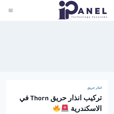
لتجاوز
لى
لمحتوى
انذار حريق
تركيب انذار حريق Thorn في
الاسكندرية