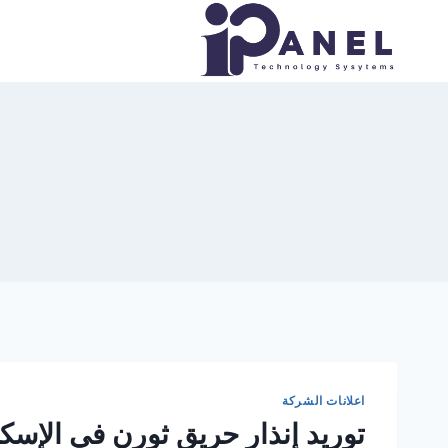
لتجاوز
لى
لمحتوى
اعلانات الشركة
توريد إنذار حريق ثورن في الإسكندرية 5486