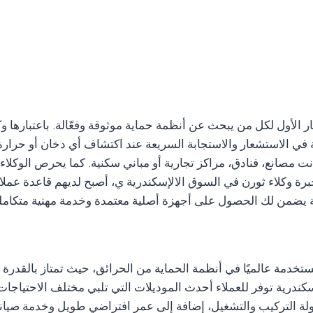
ر الأول لكل من يبحث عن أنظمة حماية موثوقة وفعّالة. باعتبارها وكي
ية في الاستشعار والاستجابة السريعة عند اكتشاف أي دخان أو حرارة 
 مصانع، فنادق، مراكز تجارية أو مباني سكنية. كما يحرص الوكلاء 
ة وكلاء ثورن في السوق الالإسكندرية ي، أصبح لديهم قاعدة عملاء 
ية يضمن لك الحصول على أجهزة أصلية معتمدة وخدمة مهنية متكاملة
THO من أفضل الأجهزة المستخدمة عالميًا في أنظمة الحماية من الحرائق، حيث تمتاز
كة توريد أجهزة إنذار حريق THORN في الإسكندرية توفر للعملاء أحدث الموديلات التي تلبي م
رية. أجهزة إنذار حريق THORN تتميز بسهولة التركيب والتشغيل، إضافة إلى عمر افتراض