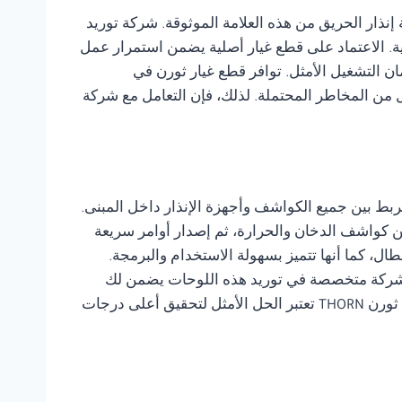
إنذار الحريق من هذه العلامة الموثوقة. شركة توريد
ئية. الاعتماد على قطع غيار أصلية يضمن استمرار عمل
 التشغيل الأمثل. توافر قطع غيار ثورن في
 من المخاطر المحتملة. لذلك، فإن التعامل مع شركة
المدبر الذي يربط بين جميع الكواشف وأجهزة الإنذار داخل المبنى.
ن كواشف الدخان والحرارة، ثم إصدار أوامر سريعة
ل، كما أنها تتميز بسهولة الاستخدام والبرمجة.
 الاعتماد على شركة متخصصة في توريد هذه اللوحات يضمن لك
الحصول على أجهزة أصلية مع ضمان وخدمة صيانة دورية تحافظ على عمل النظام بكفاءة. لذلك، فإن لوحات إنذار الحريق ثورن THORN تعتبر الحل الأمثل لتحقيق أعلى درجات