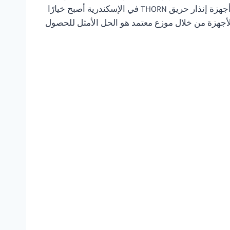
الحرارة، لوحات التحكم، وأجهزة الإنذار الصوتية والضوئية التي تنبه الموجودين بسرعة عند حدوث أي خطر. الاعتماد على أجهزة إنذار حريق THORN في الإسكندرية أصبح خيارًا
الأجهزة من خلال موزع معتمد هو الحل الأمثل للحصول