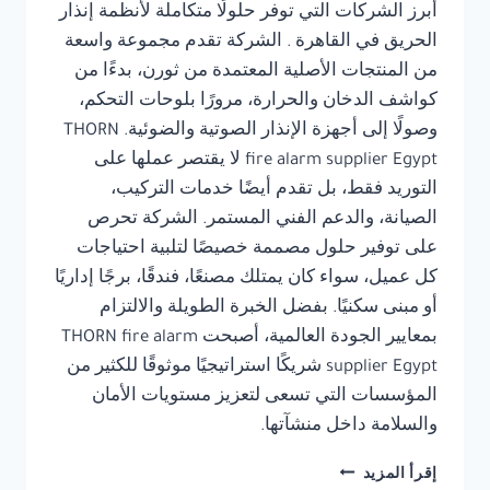
أبرز الشركات التي توفر حلولًا متكاملة لأنظمة إنذار
الحريق في القاهرة . الشركة تقدم مجموعة واسعة
من المنتجات الأصلية المعتمدة من ثورن، بدءًا من
كواشف الدخان والحرارة، مرورًا بلوحات التحكم،
وصولًا إلى أجهزة الإنذار الصوتية والضوئية. THORN
fire alarm supplier Egypt لا يقتصر عملها على
التوريد فقط، بل تقدم أيضًا خدمات التركيب،
الصيانة، والدعم الفني المستمر. الشركة تحرص
على توفير حلول مصممة خصيصًا لتلبية احتياجات
كل عميل، سواء كان يمتلك مصنعًا، فندقًا، برجًا إداريًا
أو مبنى سكنيًا. بفضل الخبرة الطويلة والالتزام
بمعايير الجودة العالمية، أصبحت THORN fire alarm
supplier Egypt شريكًا استراتيجيًا موثوقًا للكثير من
المؤسسات التي تسعى لتعزيز مستويات الأمان
والسلامة داخل منشآتها.
توريد
إقرأ المزيد