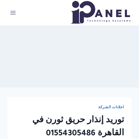
لتجاوز
لى
لمحتوى
اعلانات الشركة
توريد إنذار حريق ثورن في
القاهرة 01554305486