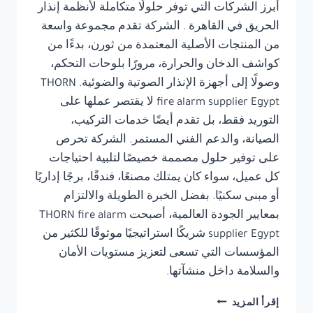
أبرز الشركات التي توفر حلولًا متكاملة لأنظمة إنذار
الحريق في القاهرة . الشركة تقدم مجموعة واسعة
من المنتجات الأصلية المعتمدة من ثورن، بدءًا من
كواشف الدخان والحرارة، مرورًا بلوحات التحكم،
وصولًا إلى أجهزة الإنذار الصوتية والضوئية. THORN
fire alarm supplier Egypt لا يقتصر عملها على
التوريد فقط، بل تقدم أيضًا خدمات التركيب،
الصيانة، والدعم الفني المستمر. الشركة تحرص
على توفير حلول مصممة خصيصًا لتلبية احتياجات
كل عميل، سواء كان يمتلك مصنعًا، فندقًا، برجًا إداريًا
أو مبنى سكنيًا. بفضل الخبرة الطويلة والالتزام
بمعايير الجودة العالمية، أصبحت THORN fire alarm
supplier Egypt شريكًا استراتيجيًا موثوقًا للكثير من
المؤسسات التي تسعى لتعزيز مستويات الأمان
والسلامة داخل منشآتها.
توريد
إقرأ المزيد