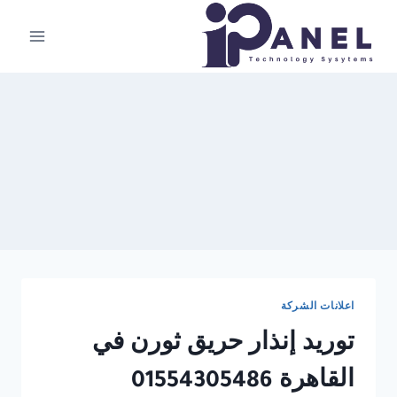
لتجاوز
لى
لمحتوى
اعلانات الشركة
توريد إنذار حريق ثورن في
القاهرة 01554305486