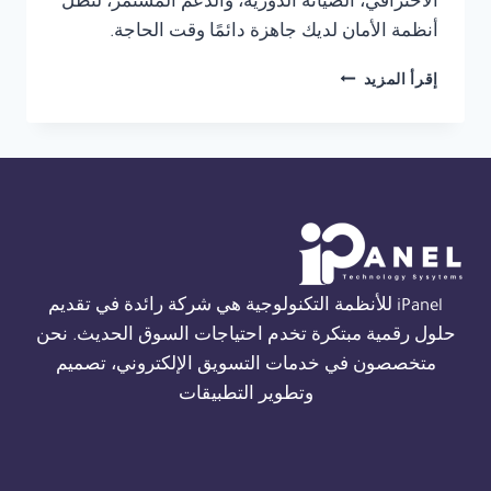
الاحترافي، الصيانة الدورية، والدعم المستمر، لتظل
أنظمة الأمان لديك جاهزة دائمًا وقت الحاجة.
توريد
إقرأ المزيد
نظام
THORN
FIRE
ALARM
في
الاسكندرية
01554305486
iPanel للأنظمة التكنولوجية هي شركة رائدة في تقديم
حلول رقمية مبتكرة تخدم احتياجات السوق الحديث. نحن
متخصصون في خدمات التسويق الإلكتروني، تصميم
وتطوير التطبيقات