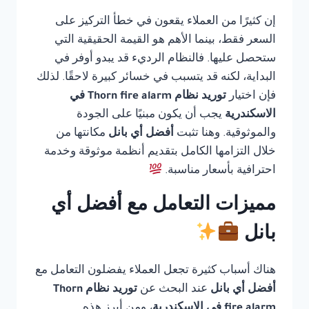
إن كثيرًا من العملاء يقعون في خطأ التركيز على
السعر فقط، بينما الأهم هو القيمة الحقيقية التي
ستحصل عليها. فالنظام الرديء قد يبدو أوفر في
البداية، لكنه قد يتسبب في خسائر كبيرة لاحقًا. لذلك
فإن اختيار
توريد نظام Thorn fire alarm في
الاسكندرية
يجب أن يكون مبنيًا على الجودة
والموثوقية. وهنا تثبت
أفضل أي بانل
مكانتها من
خلال التزامها الكامل بتقديم أنظمة موثوقة وخدمة
احترافية بأسعار مناسبة.
مميزات التعامل مع أفضل أي
بانل
هناك أسباب كثيرة تجعل العملاء يفضلون التعامل مع
أفضل أي بانل
عند البحث عن
توريد نظام Thorn
fire alarm في الاسكندرية
، ومن أبرز هذه