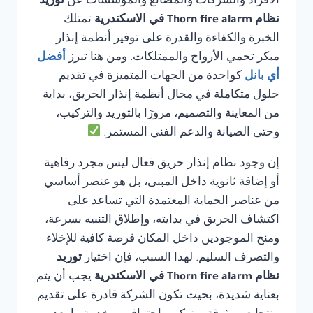
الأفراد والشركات والمصانع والمؤسسات عن
توريد
نظام Thorn fire alarm في الاسكندرية
تمتلك
الخبرة والكفاءة والقدرة على توفير أنظمة إنذار
مبكر تحمي الأرواح والممتلكات. ومن هنا تبرز
أفضل
أي بانل
كواحدة من الجهات المتميزة في تقديم
حلول متكاملة في مجال أنظمة إنذار الحريق، بداية
من المعاينة والتصميم، مرورًا بالتوريد والتركيب،
وحتى الصيانة والدعم الفني المستمر.
إن وجود نظام إنذار حريق فعال ليس مجرد رفاهية
أو إضافة ثانوية داخل المبنى، بل هو عنصر أساسي
من عناصر الحماية المعتمدة التي تساعد على
اكتشاف الحريق في بدايته، وإطلاق التنبيه بسرعة،
ومنح الموجودين داخل المكان فرصة كافية للإخلاء
والتصرف السليم. لهذا السبب، فإن اختيار
توريد
نظام Thorn fire alarm في الاسكندرية
يجب أن يتم
بعناية شديدة، بحيث تكون الشركة قادرة على تقديم