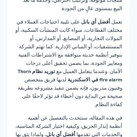
منتجات موثوقة، وتركيب احترافي، وخدمة ما بعد
البيع بمستوى عالٍ من الجودة.
تعمل
أفضل أي بانل
على تلبية احتياجات العملاء في
مختلف القطاعات، سواء كانت المنشآت السكنية، أو
المولات التجارية، أو المصانع، أو المدارس، أو
المستشفيات، أو المباني الإدارية. كما تهتم الشركة
بتوفير أنظمة حديثة متوافقة مع الاشتراطات الفنية
ومعايير الجودة، بما يضمن تحقيق أعلى درجات
الأمان. وعندما يتعامل العميل مع
توريد نظام Thorn
fire alarm في الاسكندرية
لديها فريق متخصص
وفنيون مدربون، فإنه يضمن تنفيذ مشروعه بطريقة
صحيحة من البداية دون أخطاء قد تؤثر لاحقًا على
كفاءة النظام.
في هذه المقالة، سنتحدث بالتفصيل عن أهمية
أنظمة إنذار الحريق، وكيفية اختيار الشركة المناسبة،
والخدمات التي تقدمها
أفضل أي بانل
، ولماذا يثق بها