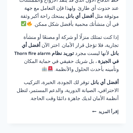
خط الدفاع الأول الذي قد ينقذ الأرواح والممتلكات
عند حدوث أي طارئ. ولهذا فإن التعامل مع جهة
موثوقة مثل
أفضل أي بانل
يمنحك راحة أكبر وثقة
في أن منشأتك محمية بأفضل شكل ممكن.
إذا كنت تمتلك منزلًا أو شركة أو مصنعًا أو منشأة
تجارية، فلا تؤجل قرار الأمان. اختر الآن
أفضل أي
بانل
لأنها ليست مجرد
توريد نظام Thorn fire alarm
في الجيزة
، بل شريك حقيقي في حماية المكان
وتأمينه بأحدث الحلول والأنظمة.
أفضل أي بانل
توفر لك الجودة، الخبرة، التركيب
الاحترافي، الصيانة الدورية، والدعم المستمر، لتظل
أنظمة الأمان لديك جاهزة دائمًا وقت الحاجة.
توريد
إقرأ المزيد
نظام
THORN
FIRE