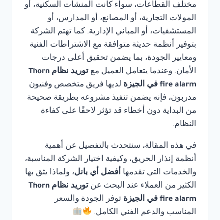
مختلف القطاعات، سواء كانت المنشآت السكنية، أو
المولات التجارية، أو المصانع، أو المدارس، أو
المستشفيات، أو المباني الإدارية. كما تهتم الشركة
بتوفير أنظمة حديثة متوافقة مع الاشتراطات الفنية
ومعايير الجودة، بما يضمن تحقيق أعلى درجات
الأمان. وعندما يتعامل العميل مع
توريد نظام Thorn
fire alarm في الجيزة
لديها فريق متخصص وفنيون
مدربون، فإنه يضمن تنفيذ مشروعه بطريقة صحيحة
من البداية دون أخطاء قد تؤثر لاحقًا على كفاءة
النظام.
في هذه المقالة، سنتحدث بالتفصيل عن أهمية
أنظمة إنذار الحريق، وكيفية اختيار الشركة المناسبة،
والخدمات التي تقدمها
أفضل أي بانل
، ولماذا يثق بها
الكثير من العملاء عند البحث عن
توريد نظام Thorn
fire alarm في الجيزة
توفر الجودة والسعر
المناسب والدعم الفني الكامل.