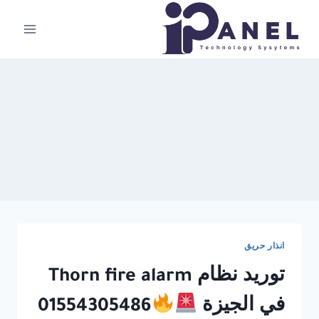
لتجاوز
لى
لمحتوى
انذار حريق
توريد نظام Thorn fire alarm
في الجيزة
01554305486