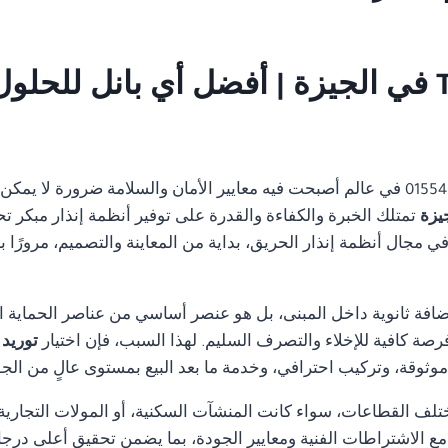
01554305486 في عالم أصبحت فيه معايير الأمان والسلامة ضرورة لا ي
تمتلك الخبرة والكفاءة والقدرة على توفير أنظمة إنذار مبكر تح
مجال أنظمة إنذار الحريق، بداية من المعاينة والتصميم، مرورًا با
ضافة ثانوية داخل المبنى، بل هو عنصر أساسي من عناصر الحماية ا
رصة كافية للإخلاء والتصرف السليم. لهذا السبب، فإن اختيار
توريد نظام e alarm
ثوقة، وتركيب احترافي، وخدمة ما بعد البيع بمستوى عالٍ من الجو
تلف القطاعات، سواء كانت المنشآت السكنية، أو المولات التجارية، 
ة مع الاشتراطات الفنية ومعايير الجودة، بما يضمن تحقيق أعلى درجا