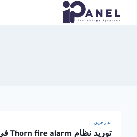
لتجاوز
لى
لمحتوى
انذار حريق
توريد نظام Thorn fire alarm في الجيزة