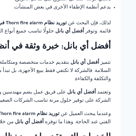
يدعم أنظمة الإطفاء الأخرى في بعض المنشآت.
لذلك، فإن البحث عن
توريد نظام Thorn fire alarm في الجيزة
قائمة. وتوفر
أفضل أي بانل
حلولًا تناسب جميع أنواع ا
أفضل أي بانل: خبرة وثقة في أنظ
تتميز
أفضل أي بانل
بتقديم خدمات متخصصة ومتكاملة
السلامة. فالشركة لا تكتفي فقط ببيع الأجهزة، بل تبدأ
والتكلفة والكفاءة.
وتعتمد
أفضل أي بانل
على فريق عمل يضم مهندسين وفنيي
الشركة على توفير حلول مرنة تناسب الشركات الصغيرة،
وعندما يبحث العميل عن
توريد نظام Thorn fire alarm في الجيزة
الفني عند الحاجة. وهذا ما توفره
أفضل أي بانل
من خلال