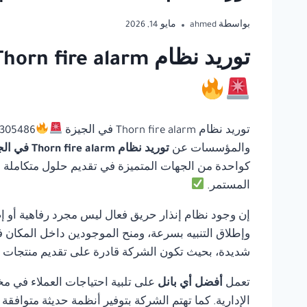
بواسطة
ahmed
مايو 14, 2026
توريد نظام Thorn fire alarm في الجيزة | أفضل أي بانل للحلول المتكاملة لأنظمة السلامة
توريد نظام Thorn fire alarm في الجيزة
والمؤسسات عن
توريد نظام Thorn fire alarm في الجيزة
كواحدة من الجهات المتميزة في تقديم حلول متكاملة في 
المستمر.
إن وجود نظام إنذار حريق فعال ليس مجرد رفاهية أو إ
وإطلاق التنبيه بسرعة، ومنح الموجودين داخل المكان ف
شديدة، بحيث تكون الشركة قادرة على تقديم منتجات مو
تعمل
أفضل أي بانل
على تلبية احتياجات العملاء في مخ
الإدارية. كما تهتم الشركة بتوفير أنظمة حديثة متوافق