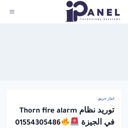
لتجاوز
لى
لمحتوى
انذار حريق
توريد نظام Thorn fire alarm
في الجيزة
01554305486