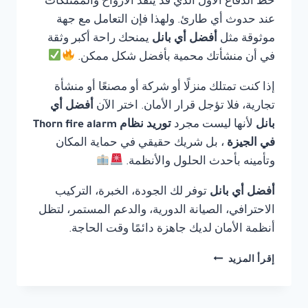
خط الدفاع الأول الذي قد ينقذ الأرواح والممتلكات
عند حدوث أي طارئ. ولهذا فإن التعامل مع جهة
موثوقة مثل
أفضل أي بانل
يمنحك راحة أكبر وثقة
في أن منشأتك محمية بأفضل شكل ممكن.
إذا كنت تمتلك منزلًا أو شركة أو مصنعًا أو منشأة
تجارية، فلا تؤجل قرار الأمان. اختر الآن
أفضل أي
بانل
لأنها ليست مجرد
توريد نظام Thorn fire alarm
في الجيزة
، بل شريك حقيقي في حماية المكان
وتأمينه بأحدث الحلول والأنظمة.
أفضل أي بانل
توفر لك الجودة، الخبرة، التركيب
الاحترافي، الصيانة الدورية، والدعم المستمر، لتظل
أنظمة الأمان لديك جاهزة دائمًا وقت الحاجة.
توريد
إقرأ المزيد
نظام
THORN
FIRE