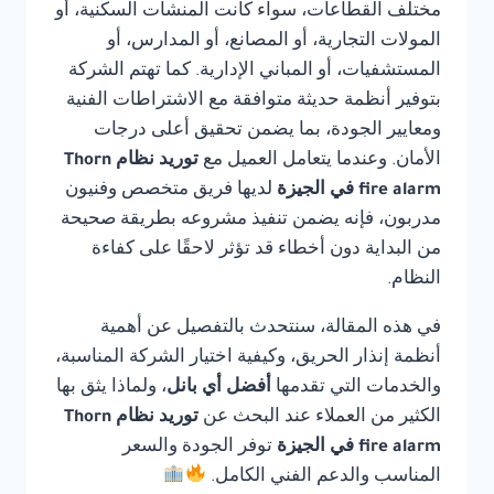
مختلف القطاعات، سواء كانت المنشآت السكنية، أو
المولات التجارية، أو المصانع، أو المدارس، أو
المستشفيات، أو المباني الإدارية. كما تهتم الشركة
بتوفير أنظمة حديثة متوافقة مع الاشتراطات الفنية
ومعايير الجودة، بما يضمن تحقيق أعلى درجات
الأمان. وعندما يتعامل العميل مع
توريد نظام Thorn
fire alarm في الجيزة
لديها فريق متخصص وفنيون
مدربون، فإنه يضمن تنفيذ مشروعه بطريقة صحيحة
من البداية دون أخطاء قد تؤثر لاحقًا على كفاءة
النظام.
في هذه المقالة، سنتحدث بالتفصيل عن أهمية
أنظمة إنذار الحريق، وكيفية اختيار الشركة المناسبة،
والخدمات التي تقدمها
أفضل أي بانل
، ولماذا يثق بها
الكثير من العملاء عند البحث عن
توريد نظام Thorn
fire alarm في الجيزة
توفر الجودة والسعر
المناسب والدعم الفني الكامل.