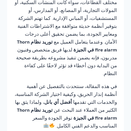
مختلف القطاعات، سواء كانت المنشآت السكنية، أو
المولات التجارية، أو المصانع، أو المدارس، أو
المستشفيات، أو المباني الإدارية. كما تهتم الشركة
بتوفير أنظمة حديثة متوافقة مع الاشتراطات الفنية
ومعايير الجودة، بما يضمن تحقيق أعلى درجات
الأمان. وعندما يتعامل العميل مع
توريد نظام Thorn
fire alarm في الجيزة
لديها فريق متخصص وفنيون
مدربون، فإنه يضمن تنفيذ مشروعه بطريقة صحيحة
من البداية دون أخطاء قد تؤثر لاحقًا على كفاءة
النظام.
في هذه المقالة، سنتحدث بالتفصيل عن أهمية
أنظمة إنذار الحريق، وكيفية اختيار الشركة المناسبة،
والخدمات التي تقدمها
أفضل أي بانل
، ولماذا يثق بها
الكثير من العملاء عند البحث عن
توريد نظام Thorn
fire alarm في الجيزة
توفر الجودة والسعر
المناسب والدعم الفني الكامل.