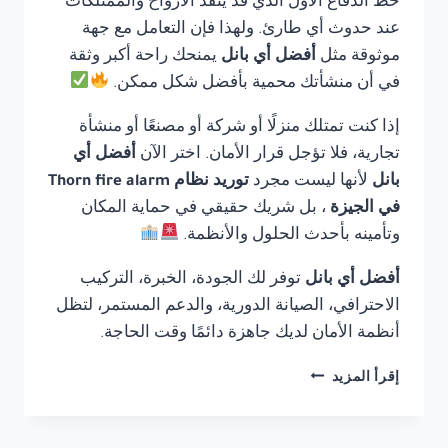
خط الدفاع الأول الذي قد ينقذ الأرواح والممتلكات
عند حدوث أي طارئ. ولهذا فإن التعامل مع جهة
موثوقة مثل
أفضل أي بانل
يمنحك راحة أكبر وثقة
في أن منشأتك محمية بأفضل شكل ممكن.
إذا كنت تمتلك منزلًا أو شركة أو مصنعًا أو منشأة
تجارية، فلا تؤجل قرار الأمان. اختر الآن
أفضل أي
بانل
لأنها ليست مجرد
توريد نظام Thorn fire alarm
في الجيزة
، بل شريك حقيقي في حماية المكان
وتأمينه بأحدث الحلول والأنظمة.
أفضل أي بانل
توفر لك الجودة، الخبرة، التركيب
الاحترافي، الصيانة الدورية، والدعم المستمر، لتظل
أنظمة الأمان لديك جاهزة دائمًا وقت الحاجة.
توريد
إقرأ المزيد
نظام
THORN
FIRE