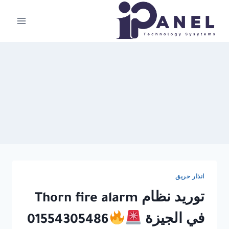
لتجاوز
لى
لمحتوى
انذار حريق
توريد نظام Thorn fire alarm
في الجيزة
01554305486