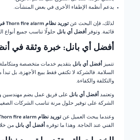
يدعم أنظمة الإطفاء الأخرى في بعض المنشآت.
لذلك، فإن البحث عن
توريد نظام Thorn fire alarm في الجيزة
قائمة. وتوفر
أفضل أي بانل
حلولًا تناسب جميع أنواع ا
أفضل أي بانل: خبرة وثقة في أنظ
تتميز
أفضل أي بانل
بتقديم خدمات متخصصة ومتكاملة
السلامة. فالشركة لا تكتفي فقط ببيع الأجهزة، بل تبدأ
والتكلفة والكفاءة.
وتعتمد
أفضل أي بانل
على فريق عمل يضم مهندسين وفنيي
الشركة على توفير حلول مرنة تناسب الشركات الصغيرة،
وعندما يبحث العميل عن
توريد نظام Thorn fire alarm في الجيزة
الفني عند الحاجة. وهذا ما توفره
أفضل أي بانل
من خلال