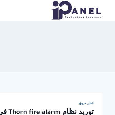
لتجاوز
لى
لمحتوى
انذار حريق
توريد نظام Thorn fire alarm في الجيزة