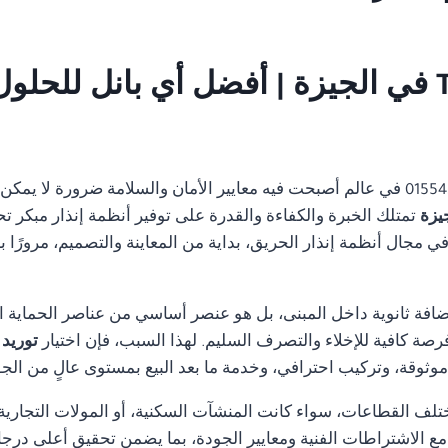
01554305486 في عالم أصبحت فيه معايير الأمان والسلامة ضرورة لا ي
تمتلك الخبرة والكفاءة والقدرة على توفير أنظمة إنذار مبكر تح
مجال أنظمة إنذار الحريق، بداية من المعاينة والتصميم، مرورًا با
ضافة ثانوية داخل المبنى، بل هو عنصر أساسي من عناصر الحماية ا
رصة كافية للإخلاء والتصرف السليم. لهذا السبب، فإن اختيار
توريد نظام e alarm
ثوقة، وتركيب احترافي، وخدمة ما بعد البيع بمستوى عالٍ من الجو
تلف القطاعات، سواء كانت المنشآت السكنية، أو المولات التجارية، 
ة مع الاشتراطات الفنية ومعايير الجودة، بما يضمن تحقيق أعلى درجا