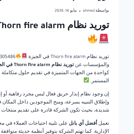
بواسطة
ahmed
مايو 14, 2026
توريد نظام Thorn fire alarm في الجيزة | أفضل أي بانل للحلول المتكاملة لأنظمة السلامة
توريد نظام Thorn fire alarm في الجيزة
والمؤسسات عن
توريد نظام Thorn fire alarm في الجيزة
كواحدة من الجهات المتميزة في تقديم حلول متكاملة في 
المستمر.
إن وجود نظام إنذار حريق فعال ليس مجرد رفاهية أو إ
وإطلاق التنبيه بسرعة، ومنح الموجودين داخل المكان ف
شديدة، بحيث تكون الشركة قادرة على تقديم منتجات مو
تعمل
أفضل أي بانل
على تلبية احتياجات العملاء في مخ
الإدارية. كما تهتم الشركة بتوفير أنظمة حديثة متوافق