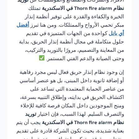
الأفراد والشركات والمصانع والمؤسسات عن
توريد
نظام Thorn fire alarm في الاسكندرية
تمتلك
الخبرة والكفاءة والقدرة على توفير أنظمة إنذار
مبكر تحمي الأرواح والممتلكات. ومن هنا تبرز
أفضل
أي بانل
كواحدة من الجهات المتميزة في تقديم
حلول متكاملة في مجال أنظمة إنذار الحريق، بداية
من المعاينة والتصميم، مرورًا بالتوريد والتركيب،
وحتى الصيانة والدعم الفني المستمر.
إن وجود نظام إنذار حريق فعال ليس مجرد رفاهية
أو إضافة ثانوية داخل المبنى، بل هو عنصر أساسي
من عناصر الحماية المعتمدة التي تساعد على
اكتشاف الحريق في بدايته، وإطلاق التنبيه بسرعة،
ومنح الموجودين داخل المكان فرصة كافية للإخلاء
والتصرف السليم. لهذا السبب، فإن اختيار
توريد
نظام Thorn fire alarm في الاسكندرية
يجب أن يتم
بعناية شديدة، بحيث تكون الشركة قادرة على تقديم