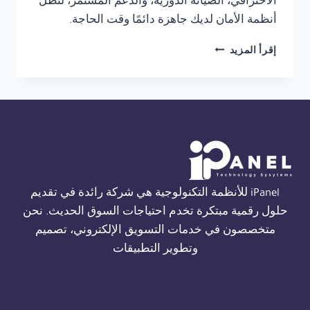
الاحترافي، الصيانة الدورية، والدعم المستمر، لتظل
أنظمة الأمان لديك جاهزة دائمًا وقت الحاجة.
توريد
إقرأ المزيد
نظام
THORN
FIRE
ALARM
في
الاسكندرية
01554305486
iPanel للأنظمة التكنولوجية هي شركة رائدة في تقديم
حلول رقمية مبتكرة تخدم احتياجات السوق الحديث. نحن
متخصصون في خدمات التسويق الإلكتروني، تصميم
وتطوير التطبيقات