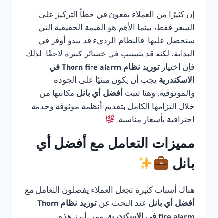
إن كثيرًا من العملاء يقعون في خطأ التركيز على
السعر فقط، بينما الأهم هو القيمة الحقيقية التي
ستحصل عليها. فالنظام الرديء قد يبدو أوفر في
البداية، لكنه قد يتسبب في خسائر كبيرة لاحقًا. لذلك
فإن اختيار
توريد نظام Thorn fire alarm في
الاسكندرية
يجب أن يكون مبنيًا على الجودة
والموثوقية. وهنا تثبت
أفضل أي بانل
مكانتها من
خلال التزامها الكامل بتقديم أنظمة موثوقة وخدمة
احترافية بأسعار مناسبة.
مميزات التعامل مع أفضل أي
بانل
هناك أسباب كثيرة تجعل العملاء يفضلون التعامل مع
أفضل أي بانل
عند البحث عن
توريد نظام Thorn
fire alarm في الاسكندرية
، ومن أبرز هذه