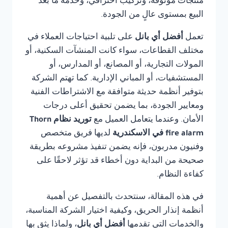
منتجات موثوقة، وتركيب احترافي، وخدمة ما بعد
البيع بمستوى عالٍ من الجودة.
تعمل
أفضل أي بانل
على تلبية احتياجات العملاء في
مختلف القطاعات، سواء كانت المنشآت السكنية، أو
المولات التجارية، أو المصانع، أو المدارس، أو
المستشفيات، أو المباني الإدارية. كما تهتم الشركة
بتوفير أنظمة حديثة متوافقة مع الاشتراطات الفنية
ومعايير الجودة، بما يضمن تحقيق أعلى درجات
الأمان. وعندما يتعامل العميل مع
توريد نظام Thorn
fire alarm في الاسكندرية
لديها فريق متخصص
وفنيون مدربون، فإنه يضمن تنفيذ مشروعه بطريقة
صحيحة من البداية دون أخطاء قد تؤثر لاحقًا على
كفاءة النظام.
في هذه المقالة، سنتحدث بالتفصيل عن أهمية
أنظمة إنذار الحريق، وكيفية اختيار الشركة المناسبة،
والخدمات التي تقدمها
أفضل أي بانل
، ولماذا يثق بها