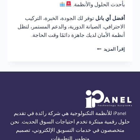
بأحدث الحلول والأنظمة.
أفضل أي بانل
توفر لك الجودة، الخبرة، التركيب
الاحترافي، الصيانة الدورية، والدعم المستمر، لتظل
أنظمة الأمان لديك جاهزة دائمًا وقت الحاجة.
شركة
إقرأ المزيد
انذار
حريق
ثورن
في
مصر
01554305486
iPanel للأنظمة التكنولوجية هي شركة رائدة في تقديم
حلول رقمية مبتكرة تخدم احتياجات السوق الحديث. نحن
متخصصون في خدمات التسويق الإلكتروني، تصميم
وتطوير التطبيقات