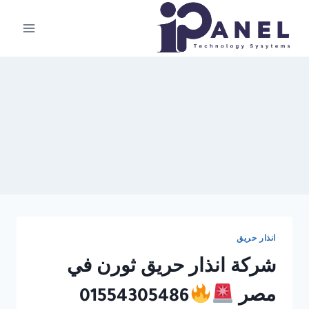
لتجاوز
لى
لمحتوى
انذار حريق
شركة انذار حريق ثورن في
مصر
01554305486