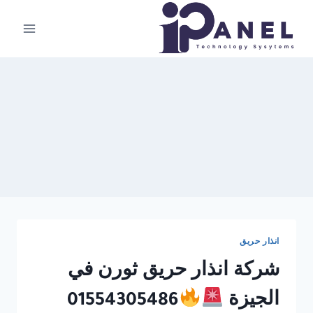
لتجاوز
لى
لمحتوى
انذار حريق
شركة انذار حريق ثورن في
الجيزة
01554305486