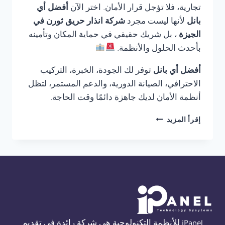
تجارية، فلا تؤجل قرار الأمان. اختر الآن
أفضل أي
بانل
لأنها ليست مجرد
شركة انذار حريق ثورن في
الجيزة
، بل شريك حقيقي في حماية المكان وتأمينه
بأحدث الحلول والأنظمة.
أفضل أي بانل
توفر لك الجودة، الخبرة، التركيب
الاحترافي، الصيانة الدورية، والدعم المستمر، لتظل
أنظمة الأمان لديك جاهزة دائمًا وقت الحاجة.
شركة
إقرأ المزيد
انذار
حريق
ثورن
في
الجيزة
01554305486
iPanel للأنظمة التكنولوجية هي شركة رائدة في تقديم