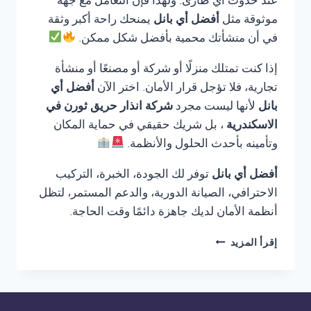
عند حدوث أي طارئ. ولهذا فإن التعامل مع جهة
موثوقة مثل
أفضل أي بانل
يمنحك راحة أكبر وثقة
في أن منشأتك محمية بأفضل شكل ممكن.
إذا كنت تمتلك منزلًا أو شركة أو مصنعًا أو منشأة
تجارية، فلا تؤجل قرار الأمان. اختر الآن
أفضل أي
بانل
لأنها ليست مجرد
شركة انذار حريق ثورن في
الاسكندرية
، بل شريك حقيقي في حماية المكان
وتأمينه بأحدث الحلول والأنظمة.
أفضل أي بانل
توفر لك الجودة، الخبرة، التركيب
الاحترافي، الصيانة الدورية، والدعم المستمر، لتظل
أنظمة الأمان لديك جاهزة دائمًا وقت الحاجة.
شركة
إقرأ المزيد
انذار
حريق
ثورن
في