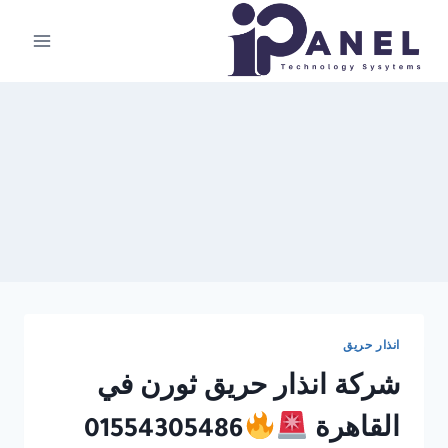
لتجاوز
لى
لمحتوى
انذار حريق
شركة انذار حريق ثورن في
القاهرة
01554305486