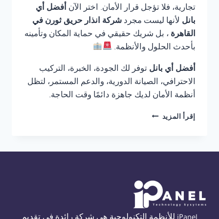
تجارية، فلا تؤجل قرار الأمان. اختر الآن
أفضل أي
بانل
لأنها ليست مجرد
شركة انذار حريق ثورن في
القاهرة
، بل شريك حقيقي في حماية المكان وتأمينه
بأحدث الحلول والأنظمة.
أفضل أي بانل
توفر لك الجودة، الخبرة، التركيب
الاحترافي، الصيانة الدورية، والدعم المستمر، لتظل
أنظمة الأمان لديك جاهزة دائمًا وقت الحاجة.
شركة
إقرأ المزيد
انذار
حريق
ثورن
في
القاهرة
01554305486
iPanel للأنظمة التكنولوجية هي شركة رائدة في تقديم