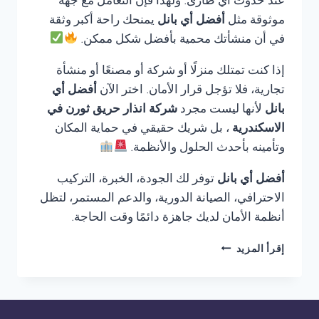
عند حدوث أي طارئ. ولهذا فإن التعامل مع جهة
موثوقة مثل
أفضل أي بانل
يمنحك راحة أكبر وثقة
في أن منشأتك محمية بأفضل شكل ممكن.
إذا كنت تمتلك منزلًا أو شركة أو مصنعًا أو منشأة
تجارية، فلا تؤجل قرار الأمان. اختر الآن
أفضل أي
بانل
لأنها ليست مجرد
شركة انذار حريق ثورن في
الاسكندرية
، بل شريك حقيقي في حماية المكان
وتأمينه بأحدث الحلول والأنظمة.
أفضل أي بانل
توفر لك الجودة، الخبرة، التركيب
الاحترافي، الصيانة الدورية، والدعم المستمر، لتظل
أنظمة الأمان لديك جاهزة دائمًا وقت الحاجة.
شركة
إقرأ المزيد
انذار
حريق
ثورن
في