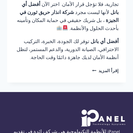
تجارية، فلا تؤجل قرار الأمان. اختر الآن
أفضل أي
بانل
لأنها ليست مجرد
شركة انذار حريق ثورن في
الجيزة
، بل شريك حقيقي في حماية المكان وتأمينه
بأحدث الحلول والأنظمة.
أفضل أي بانل
توفر لك الجودة، الخبرة، التركيب
الاحترافي، الصيانة الدورية، والدعم المستمر، لتظل
أنظمة الأمان لديك جاهزة دائمًا وقت الحاجة.
شركة
إقرأ المزيد
انذار
حريق
ثورن
في
الجيزة
01554305486
iPanel للأنظمة التكنولوجية هي شركة رائدة في تقديم