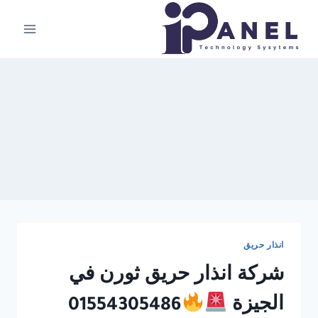
لتجاوز
لى
لمحتوى
انذار حريق
شركة انذار حريق ثورن في
الجيزة
01554305486