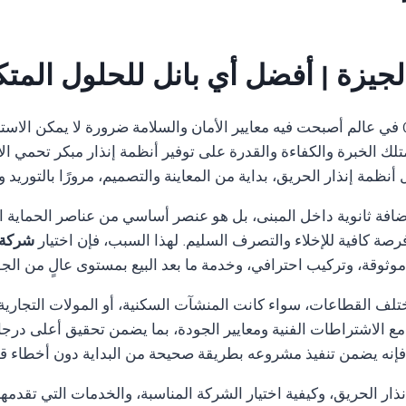
جيزة | أفضل أي بانل للحلول المتك
01554305486 في عالم أصبحت فيه معايير الأمان والسلامة ضرورة لا يمكن ال
تلك الخبرة والكفاءة والقدرة على توفير أنظمة إنذار مبكر تحمي الأ
ظمة إنذار الحريق، بداية من المعاينة والتصميم، مرورًا بالتوريد 
ضافة ثانوية داخل المبنى، بل هو عنصر أساسي من عناصر الحماية ا
رصة كافية للإخلاء والتصرف السليم. لهذا السبب، فإن اختيار
شركة 
ثوقة، وتركيب احترافي، وخدمة ما بعد البيع بمستوى عالٍ من الجو
تلف القطاعات، سواء كانت المنشآت السكنية، أو المولات التجارية، 
ة مع الاشتراطات الفنية ومعايير الجودة، بما يضمن تحقيق أعلى درجا
نه يضمن تنفيذ مشروعه بطريقة صحيحة من البداية دون أخطاء قد تؤ
ار الحريق، وكيفية اختيار الشركة المناسبة، والخدمات التي تقدمه