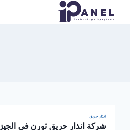
لتجاوز
لى
لمحتوى
انذار حريق
شركة انذار حريق ثورن في الجيز