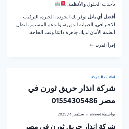
بأحدث الحلول والأنظمة.
أفضل أي بانل
توفر لك الجودة، الخبرة، التركيب
الاحترافي، الصيانة الدورية، والدعم المستمر، لتظل
أنظمة الأمان لديك جاهزة دائمًا وقت الحاجة.
شركة
إقرأ المزيد
انذار
حريق
ثورن
في
مصر
اعلانات الشركة
شركة انذار حريق ثورن في
01554305486
مصر 01554305486
بواسطة
ahmed
سبتمبر 14, 2025
شركة انذار حريق ثورن في مصر