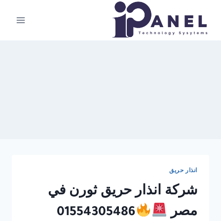
لتجاوز
لى
لمحتوى
انذار حريق
شركة انذار حريق ثورن في
مصر
01554305486