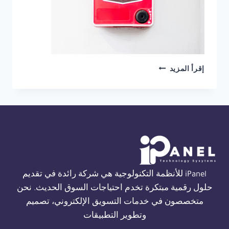
شركة
إقرأ المزيد
انذار
حريق
ثورن
في
الاسكندرية
01554305486
iPanel للأنظمة التكنولوجية هي شركة رائدة في تقديم
حلول رقمية مبتكرة تخدم احتياجات السوق الحديث. نحن
متخصصون في خدمات التسويق الإلكتروني، تصميم
وتطوير التطبيقات