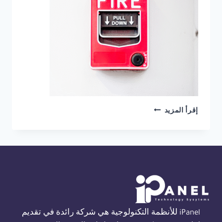
شركة
إقرأ المزيد
انذار
حريق
ثورن
في
مصر
01554305486
iPanel للأنظمة التكنولوجية هي شركة رائدة في تقديم