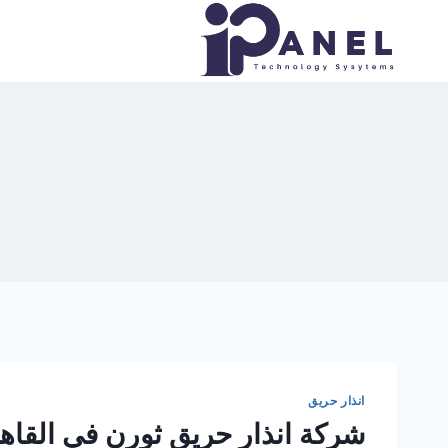
لتجاوز
لى
لمحتوى
انذار حريق
شركة انذار حريق ثورن في القاه