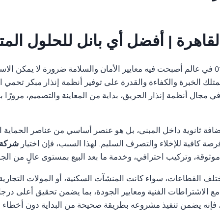
قاهرة | أفضل أي بانل للحلول المت
01554305486 في عالم أصبحت فيه معايير الأمان والسلامة ضرورة لا يمكن 
متلك الخبرة والكفاءة والقدرة على توفير أنظمة إنذار مبكر تحمي ال
مجال أنظمة إنذار الحريق، بداية من المعاينة والتصميم، مرورًا با
ضافة ثانوية داخل المبنى، بل هو عنصر أساسي من عناصر الحماية ا
رصة كافية للإخلاء والتصرف السليم. لهذا السبب، فإن اختيار
شركة 
ثوقة، وتركيب احترافي، وخدمة ما بعد البيع بمستوى عالٍ من الجو
تلف القطاعات، سواء كانت المنشآت السكنية، أو المولات التجارية، 
ة مع الاشتراطات الفنية ومعايير الجودة، بما يضمن تحقيق أعلى درجا
إنه يضمن تنفيذ مشروعه بطريقة صحيحة من البداية دون أخطاء قد ت