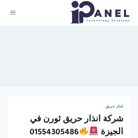
لتجاوز
لى
لمحتوى
انذار حريق
شركة انذار حريق ثورن في
الجيزة
01554305486