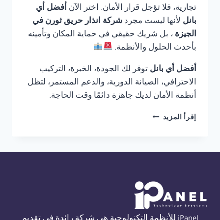
تجارية، فلا تؤجل قرار الأمان. اختر الآن
أفضل أي
بانل
لأنها ليست مجرد
شركة انذار حريق ثورن في
الجيزة
، بل شريك حقيقي في حماية المكان وتأمينه
بأحدث الحلول والأنظمة.
أفضل أي بانل
توفر لك الجودة، الخبرة، التركيب
الاحترافي، الصيانة الدورية، والدعم المستمر، لتظل
أنظمة الأمان لديك جاهزة دائمًا وقت الحاجة.
شركة
إقرأ المزيد
انذار
حريق
ثورن
في
الجيزة
01554305486
iPanel للأنظمة التكنولوجية هي شركة رائدة في تقديم