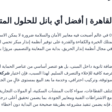
قاهرة | أفضل أي بانل للحلول المت
01554305486 في عالم أصبحت فيه معايير الأمان والسلامة ضرورة لا يمكن 
متلك الخبرة والكفاءة والقدرة على توفير أنظمة إنذار مبكر تحمي ال
مجال أنظمة إنذار الحريق، بداية من المعاينة والتصميم، مرورًا با
ضافة ثانوية داخل المبنى، بل هو عنصر أساسي من عناصر الحماية ا
رصة كافية للإخلاء والتصرف السليم. لهذا السبب، فإن اختيار
شركة 
ثوقة، وتركيب احترافي، وخدمة ما بعد البيع بمستوى عالٍ من الجو
تلف القطاعات، سواء كانت المنشآت السكنية، أو المولات التجارية، 
ة مع الاشتراطات الفنية ومعايير الجودة، بما يضمن تحقيق أعلى درجا
إنه يضمن تنفيذ مشروعه بطريقة صحيحة من البداية دون أخطاء قد ت