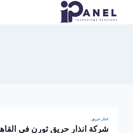
لتجاوز
لى
لمحتوى
انذار حريق
شركة انذار حريق ثورن في القاه