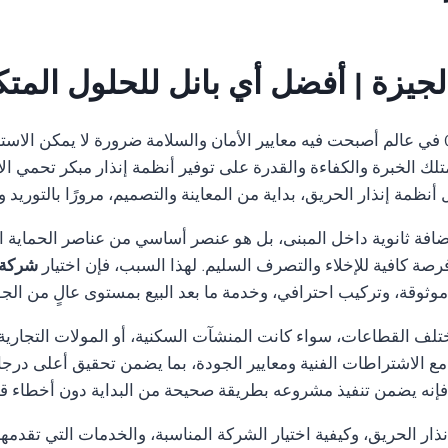
جيزة | أفضل أي بانل للحلول المتك
01554305486 في عالم أصبحت فيه معايير الأمان والسلامة ضرورة لا يمكن ال
تلك الخبرة والكفاءة والقدرة على توفير أنظمة إنذار مبكر تحمي الأ
ظمة إنذار الحريق، بداية من المعاينة والتصميم، مرورًا بالتوريد 
ضافة ثانوية داخل المبنى، بل هو عنصر أساسي من عناصر الحماية ا
رصة كافية للإخلاء والتصرف السليم. لهذا السبب، فإن اختيار
شركة 
ثوقة، وتركيب احترافي، وخدمة ما بعد البيع بمستوى عالٍ من الجو
تلف القطاعات، سواء كانت المنشآت السكنية، أو المولات التجارية، 
ة مع الاشتراطات الفنية ومعايير الجودة، بما يضمن تحقيق أعلى درجا
نه يضمن تنفيذ مشروعه بطريقة صحيحة من البداية دون أخطاء قد تؤ
ار الحريق، وكيفية اختيار الشركة المناسبة، والخدمات التي تقدمه