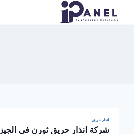
لتجاوز
لى
لمحتوى
انذار حريق
شركة انذار حريق ثورن في الجيز