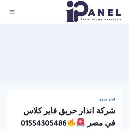
لتجاوز
لى
لمحتوى
انذار حريق
شركة انذار حريق فاير كلاس
في مصر
01554305486