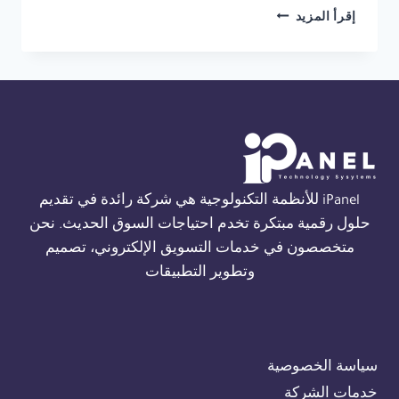
شركة
إقرأ المزيد
انذار
حريق
فاير
كلاس
في
الاسكندرية
01554305486
iPanel للأنظمة التكنولوجية هي شركة رائدة في تقديم
حلول رقمية مبتكرة تخدم احتياجات السوق الحديث. نحن
متخصصون في خدمات التسويق الإلكتروني، تصميم
وتطوير التطبيقات
سياسة الخصوصية
خدمات الشركة