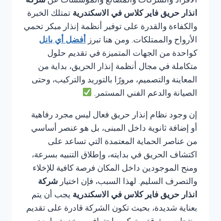
الأفراد والشركات والمصانع والمؤسسات عن
شركة
انذار حريق فاير كلاس في الاسكندرية
تمتلك الخبرة
والكفاءة والقدرة على توفير أنظمة إنذار مبكر تحمي
الأرواح والممتلكات. ومن هنا تبرز
أفضل أي بانل
كواحدة من الجهات المتميزة في تقديم حلول
متكاملة في مجال أنظمة إنذار الحريق، بداية من
المعاينة والتصميم، مرورًا بالتوريد والتركيب، وحتى
الصيانة والدعم الفني المستمر.
إن وجود نظام إنذار حريق فعال ليس مجرد رفاهية
أو إضافة ثانوية داخل المبنى، بل هو عنصر أساسي
من عناصر الحماية المعتمدة التي تساعد على
اكتشاف الحريق في بدايته، وإطلاق التنبيه بسرعة،
ومنح الموجودين داخل المكان فرصة كافية للإخلاء
والتصرف السليم. لهذا السبب، فإن اختيار
شركة
انذار حريق فاير كلاس في الاسكندرية
يجب أن يتم
بعناية شديدة، بحيث تكون الشركة قادرة على تقديم