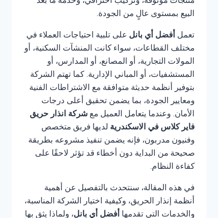
منتجات موثوقة، وتركيب احترافي، وخدمة ما بعد
البيع بمستوى عالٍ من الجودة.
تعمل
أفضل أي بانل
على تلبية احتياجات العملاء في
مختلف القطاعات، سواء كانت المنشآت السكنية، أو
المولات التجارية، أو المصانع، أو المدارس، أو
المستشفيات، أو المباني الإدارية. كما تهتم الشركة
بتوفير أنظمة حديثة متوافقة مع الاشتراطات الفنية
ومعايير الجودة، بما يضمن تحقيق أعلى درجات
الأمان. وعندما يتعامل العميل مع
شركة انذار حريق
فاير كلاس في الاسكندرية
لديها فريق متخصص
وفنيون مدربون، فإنه يضمن تنفيذ مشروعه بطريقة
صحيحة من البداية دون أخطاء قد تؤثر لاحقًا على
كفاءة النظام.
في هذه المقالة، سنتحدث بالتفصيل عن أهمية
أنظمة إنذار الحريق، وكيفية اختيار الشركة المناسبة،
والخدمات التي تقدمها
أفضل أي بانل
، ولماذا يثق بها