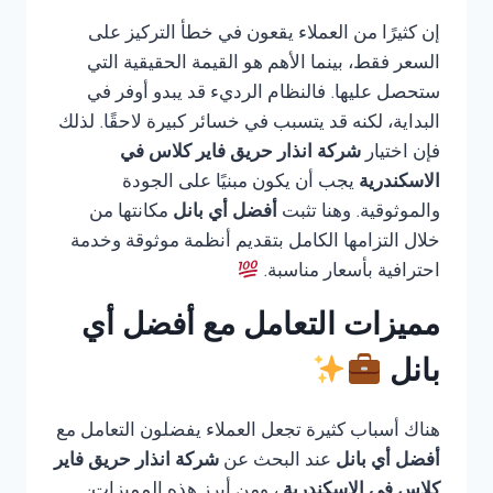
إن كثيرًا من العملاء يقعون في خطأ التركيز على
السعر فقط، بينما الأهم هو القيمة الحقيقية التي
ستحصل عليها. فالنظام الرديء قد يبدو أوفر في
البداية، لكنه قد يتسبب في خسائر كبيرة لاحقًا. لذلك
فإن اختيار
شركة انذار حريق فاير كلاس في
الاسكندرية
يجب أن يكون مبنيًا على الجودة
والموثوقية. وهنا تثبت
أفضل أي بانل
مكانتها من
خلال التزامها الكامل بتقديم أنظمة موثوقة وخدمة
احترافية بأسعار مناسبة.
مميزات التعامل مع أفضل أي
بانل
هناك أسباب كثيرة تجعل العملاء يفضلون التعامل مع
أفضل أي بانل
عند البحث عن
شركة انذار حريق فاير
كلاس في الاسكندرية
، ومن أبرز هذه المميزات: