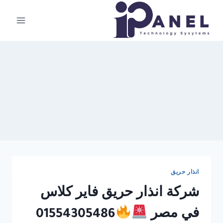
لتجاوز
لى
لمحتوى
انذار حريق
شركة انذار حريق فاير كلاس
في مصر
01554305486