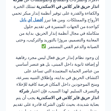
الأفراد والشركات والمصانع والمؤسسات عن
شركة
انذار حريق فاير كلاس في الاسكندرية
تمتلك الخبرة
والكفاءة والقدرة على توفير أنظمة إنذار مبكر تحمي
الأرواح والممتلكات. ومن هنا تبرز
أفضل أي بانل
كواحدة من الجهات المتميزة في تقديم حلول
متكاملة في مجال أنظمة إنذار الحريق، بداية من
المعاينة والتصميم، مرورًا بالتوريد والتركيب، وحتى
الصيانة والدعم الفني المستمر.
إن وجود نظام إنذار حريق فعال ليس مجرد رفاهية
أو إضافة ثانوية داخل المبنى، بل هو عنصر أساسي
من عناصر الحماية المعتمدة التي تساعد على
اكتشاف الحريق في بدايته، وإطلاق التنبيه بسرعة،
ومنح الموجودين داخل المكان فرصة كافية للإخلاء
والتصرف السليم. لهذا السبب، فإن اختيار
شركة
انذار حريق فاير كلاس في الاسكندرية
يجب أن يتم
بعناية شديدة، بحيث تكون الشركة قادرة على تقديم