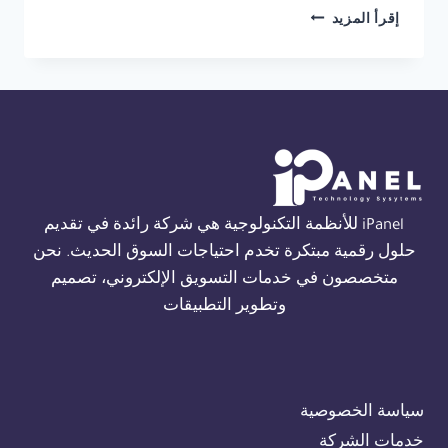
شركة
إقرأ المزيد
انذار
حريق
فاير
كلاس
في
الاسكندرية
01554305486
iPanel للأنظمة التكنولوجية هي شركة رائدة في تقديم
حلول رقمية مبتكرة تخدم احتياجات السوق الحديث. نحن
متخصصون في خدمات التسويق الإلكتروني، تصميم
وتطوير التطبيقات
سياسة الخصوصية
خدمات الشركة