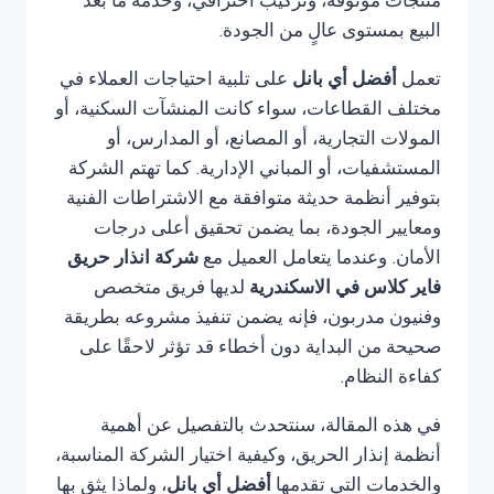
منتجات موثوقة، وتركيب احترافي، وخدمة ما بعد
البيع بمستوى عالٍ من الجودة.
تعمل
أفضل أي بانل
على تلبية احتياجات العملاء في
مختلف القطاعات، سواء كانت المنشآت السكنية، أو
المولات التجارية، أو المصانع، أو المدارس، أو
المستشفيات، أو المباني الإدارية. كما تهتم الشركة
بتوفير أنظمة حديثة متوافقة مع الاشتراطات الفنية
ومعايير الجودة، بما يضمن تحقيق أعلى درجات
الأمان. وعندما يتعامل العميل مع
شركة انذار حريق
فاير كلاس في الاسكندرية
لديها فريق متخصص
وفنيون مدربون، فإنه يضمن تنفيذ مشروعه بطريقة
صحيحة من البداية دون أخطاء قد تؤثر لاحقًا على
كفاءة النظام.
في هذه المقالة، سنتحدث بالتفصيل عن أهمية
أنظمة إنذار الحريق، وكيفية اختيار الشركة المناسبة،
والخدمات التي تقدمها
أفضل أي بانل
، ولماذا يثق بها