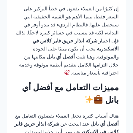
إن كثيرًا من العملاء يقعون في خطأ التركيز على
السعر فقط، بينما الأهم هو القيمة الحقيقية التي
ستحصل عليها. فالنظام الرديء قد يبدو أوفر في
البداية، لكنه قد يتسبب في خسائر كبيرة لاحقًا. لذلك
فإن اختيار
شركة انذار حريق فاير كلاس في
الاسكندرية
يجب أن يكون مبنيًا على الجودة
والموثوقية. وهنا تثبت
أفضل أي بانل
مكانتها من
خلال التزامها الكامل بتقديم أنظمة موثوقة وخدمة
احترافية بأسعار مناسبة.
مميزات التعامل مع أفضل أي
بانل
هناك أسباب كثيرة تجعل العملاء يفضلون التعامل مع
أفضل أي بانل
عند البحث عن
شركة انذار حريق فاير
كلاس في الاسكندرية
، ومن أبرز هذه المميزات: